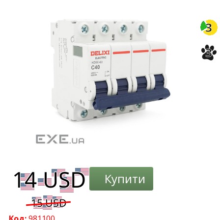
-3%
3
3
Купити
Код:
981100