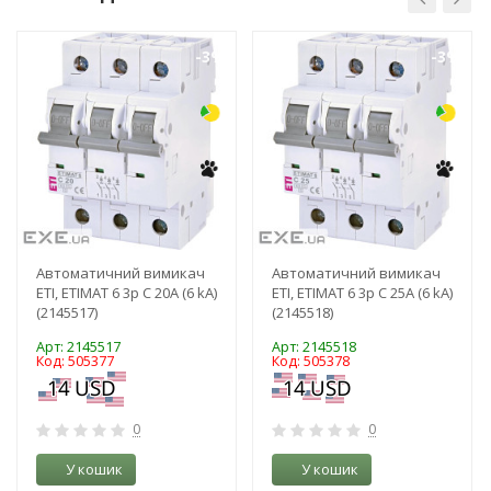
-3%
-3%
Рейтинг EXE.ua:
4.6
974
90
19
21
63
Автоматичний вимикач
Автоматичний вимикач
ETI, ETIMAT 6 3p C 20А (6 kA)
ETI, ETIMAT 6 3p C 25А (6 kA)
(2145517)
(2145518)
Арт: 2145517
Арт: 2145518
Код: 505377
Код: 505378
0
0
У кошик
У кошик