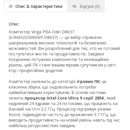
Опис & Характеристики
Відгуки
(0)
Опис:
Комп'ютер Vinga PBA Odin D8637
(IU9M32G5080WP.D8637) — це вибір справжніх
шанувальників високих технологій та безмежних
можливостей. Він розроблений для тих, хто не готовий
поступатися якістю та продуктивністю. Завдяки
поєднанню потужних компонентів та інноваційних
рішень, цей ПК стане вашим вірним супутником у світі
ігор і професійних додатків.
Комп'ютер належить до категорії
ігрових ПК
; це
класична збірка, що задовольнить потреби
найвибагливіших користувачів. В основі системи
лежить
процесор Intel Core Ultra 9 серії 285K
, який
наділений 24 ядрами та 24 потоками, що працюють на
базовій частоті 3.2 ГГц. Процесор підтримує режим
Boost, підвищуючи частоту до вражаючих 5.7 ГГц, що
виводить продуктивність на новий рівень навіть під час
найбільш ресурсомістких завдань.