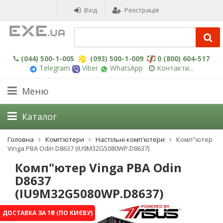
Вхід
Реєстрація
(044) 500-1-005
(093) 500-1-009
0 (800) 604-517
Telegram
Viber
WhatsApp
Контакти...
Меню
Каталог
Головна
Комп'ютери
Настільні комп'ютери
Комп"ютер
Vinga PBA Odin D8637 (IU9M32G5080WP.D8637)
Комп"ютер Vinga PBA Odin
D8637
(IU9M32G5080WP.D8637)
ДОСТАВКА ЗА 1₴ (ПО КИЄВУ)
-3%