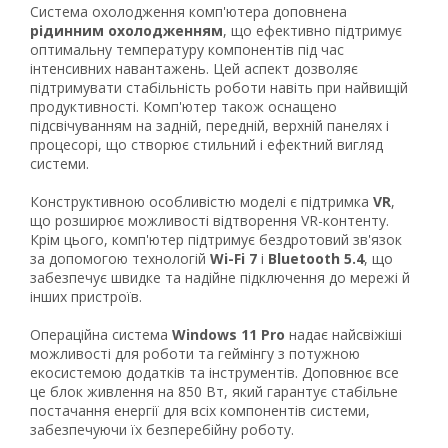
Система охолодження комп'ютера доповнена
рідинним охолодженням
, що ефективно підтримує
оптимальну температуру компонентів під час
інтенсивних навантажень. Цей аспект дозволяє
підтримувати стабільність роботи навіть при найвищій
продуктивності. Комп'ютер також оснащено
підсвічуванням на задній, передній, верхній панелях і
процесорі, що створює стильний і ефектний вигляд
системи.
Конструктивною особливістю моделі є підтримка
VR
,
що розширює можливості відтворення VR-контенту.
Крім цього, комп'ютер підтримує бездротовий зв'язок
за допомогою технологій
Wi-Fi 7
і
Bluetooth 5.4
, що
забезпечує швидке та надійне підключення до мережі й
інших пристроїв.
Операційна система
Windows 11 Pro
надає найсвіжіші
можливості для роботи та геймінгу з потужною
екосистемою додатків та інструментів. Доповнює все
це блок живлення на 850 Вт, який гарантує стабільне
постачання енергії для всіх компонентів системи,
забезпечуючи їх безперебійну роботу.