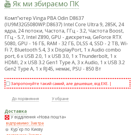
Як ми збираємо ПК
Комп"ютер Vinga PBA Odin D8637
(IU9M32G5080WP.D8637) Intel Core Ultra 9, 285K, 24
ядра, 24 потоки, Частота, ГГц - 3.2, Частота Boost,
ГГц - 5.7, Intel Z890, GPU - дискретна, GeForce RTX
5080, GPU - 16 ГБ, RAM - 32 ГБ, DLSS 4, SSD - 2 TB, Wi-
Fi 7, Bluetooth 5.4, 3 x DisplayPort, 1 х Audio combo
port, 6 x USB 2.0, 1 x USB 3.0, 1 х Thunderbolt, 1 х
HDMI, 2 x USB 3.2 Gen1 Type A, 3 x Audio, 1 x USB 3.2
Gen2 Type А, 1 x RJ45, немає, PSU - 850 Вт
Запропонуйте такий самий, але дешевше, від EXE. |
До порівняння
У обране
Доставка
У відділення «Нова пошта»
відправимо: Завтра
Кур`єр по Києву