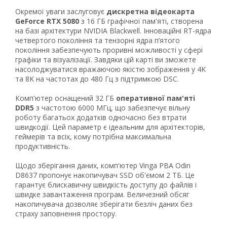
Окремої уваги заслуговує
дискретна відеокарта
GeForce RTX 5080
з 16 ГБ графічної пам'яті, створена
на базі архітектури NVIDIA Blackwell. Інноваційні RT-ядра
четвертого покоління та тензорні ядра п’ятого
покоління забезпечують проривні можливості у сфері
графіки та візуалізації. Завдяки цій карті ви зможете
насолоджуватися вражаючою якістю зображення у 4K
та 8K на частотах до 480 Гц з підтримкою DSC.
Рейтинг EXE.ua:
4.6
974
Комп'ютер оснащений 32 ГБ
оперативної пам'яті
90
DDR5
з частотою 6000 МГц, що забезпечує вільну
роботу багатьох додатків одночасно без втрати
19
швидкодії. Цей параметр є ідеальним для архітекторів,
21
геймерів та всіх, кому потрібна максимальна
63
продуктивність.
Щодо зберігання даних, комп'ютер Vinga PBA Odin
D8637 пропонує накопичувач SSD об'ємом 2 ТБ. Це
гарантує блискавичну швидкість доступу до файлів і
швидке завантаження програм. Величезний обсяг
накопичувача дозволяє зберігати безліч даних без
страху заповнення простору.