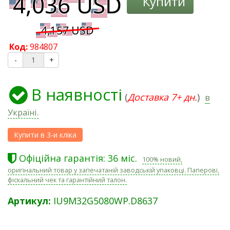
Купити
Код:
984807
-
+
В наявності
(
Доставка 7+ дн.
)
в
Україні.
Офіційна гарантія: 36 міс.
100% новий,
оригінальний товар у запечатаній заводській упаковці. Паперові,
фіскальний чек та гарантійний талон.
Артикул:
IU9M32G5080WP.D8637