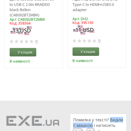
to USB-C 2.0m BRAIDED
Type-C to HDMI+USB3.0
black Belkin
adapter
(CAB002BT2MBK)
Арт: DH2
Арт: CAB002BT2MBK
Код: 395136
Код: 358364
0
0
У кошик
У кошик
В наявності
В наявності
Помилка у тексті?
Виділи
її мишкою
і натисніть