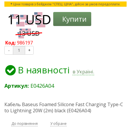
*
Ціни товарів з бейджем "СПЕЦ. ЦІНА", дійсні за умов передоплати.
Купити
Код:
986197
-
+
В наявності
в Україні.
Артикул:
E0426A04
Кабель Baseus Foamed Silicone Fast Charging Type-C
to Lightning 20W (2m) black (E0426A04)
До порівняння
У обране