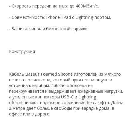
974
- Скорость передачи данных: до 480Мбит/с,
90
19
- Совместимость: iPhone+iPad с Lightning-портом,
21
- Защита: чип для безопасной зарядки.
63
Конструкция
Кабель Baseus Foamed Silicone изготовлен из мягкого
пенистого силикона, который приятен на ощупь и
устойчив к изгибам. Гибкая оболочка не
перекручивается и выдерживает ежедневные нагрузки,
а усиленные коннекторы USB-C и Lightning
обеспечивают надежное соединение без люфта. Длина
2 метра дает больше свободы при зарядке дома, в
офисе или в дороге.