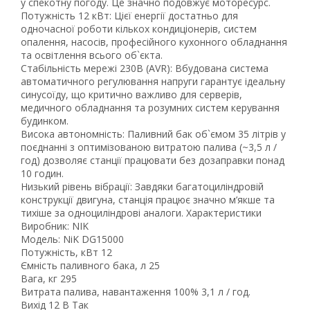
у спекотну погоду. Це значно подовжує моторесурс.
Потужність 12 кВт: Цієї енергії достатньо для
одночасної роботи кількох кондиціонерів, систем
опалення, насосів, професійного кухонного обладнання
та освітлення всього об`єкта.
Стабільність мережі 230В (AVR): Вбудована система
автоматичного регулювання напруги гарантує ідеальну
синусоїду, що критично важливо для серверів,
медичного обладнання та розумних систем керування
будинком.
Рейтинг EXE.ua:
4.6
Висока автономність: Паливний бак об`ємом 35 літрів у
поєднанні з оптимізованою витратою палива (~3,5 л /
974
год) дозволяє станції працювати без дозаправки понад
90
10 годин.
19
Низький рівень вібрації: Завдяки багатоциліндровій
21
конструкції двигуна, станція працює значно м’якше та
тихіше за одноциліндрові аналоги. Характеристики
63
Виробник: NIK
Модель: NiK DG15000
Потужність, кВт 12
Ємність паливного бака, л 25
Вага, кг 295
Витрата палива, навантаження 100% 3,1 л / год.
Вихід 12 В Так