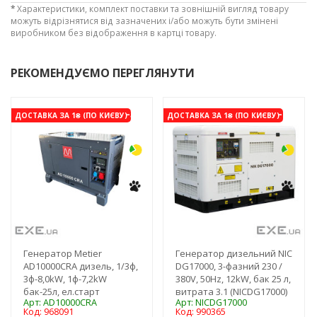
*
Характеристики, комплект поставки та зовнішній вигляд товару
можуть відрізнятися від зазначених і/або можуть бути змінені
виробником без відображення в картці товару.
РЕКОМЕНДУЄМО ПЕРЕГЛЯНУТИ
-3%
-4%
ДОСТАВКА ЗА 1₴ (ПО КИЄВУ)
ДОСТАВКА ЗА 1₴ (ПО КИЄВУ)
Генератор Metier
Генератор дизельний NIC
AD10000CRA дизель, 1/3ф,
DG17000, 3-фазний 230 /
3ф-8,0kW, 1ф-7,2kW
380V, 50Hz, 12kW, бак 25 л,
бак-25л, ел.старт
витрата 3.1 (NICDG17000)
Арт: AD10000CRA
Арт: NICDG17000
Код: 968091
Код: 990365