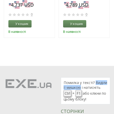
0
0
У кошик
У кошик
В наявності
В наявності
Помилка у тексті?
Виділи
її мишкою
і натисніть
Ctrl
+
F1
або клікни по
цьому блоку!
СТОРІНКИ