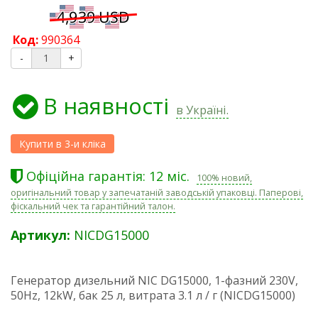
Код:
990364
-
+
В наявності
в Україні.
Офіційна гарантія: 12 міс.
100% новий,
оригінальний товар у запечатаній заводській упаковці. Паперові,
фіскальний чек та гарантійний талон.
Артикул:
NICDG15000
Генератор дизельний NIC DG15000, 1-фазний 230V,
50Hz, 12kW, бак 25 л, витрата 3.1 л / г (NICDG15000)