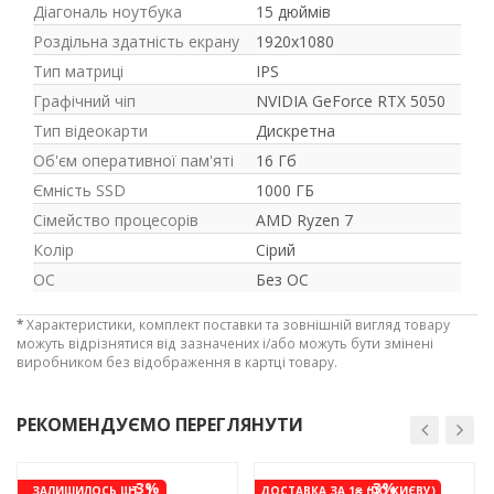
Діагональ ноутбука
15 дюймів
Роздільна здатність екрану
1920x1080
Тип матриці
IPS
Графічний чіп
NVIDIA GeForce RTX 5050
Тип відеокарти
Дискретна
Об'єм оперативної пам'яті
16 Гб
Ємність SSD
1000 ГБ
Сімейство процесорів
AMD Ryzen 7
Колір
Сірий
ОС
Без ОС
*
Характеристики, комплект поставки та зовнішній вигляд товару
можуть відрізнятися від зазначених і/або можуть бути змінені
виробником без відображення в картці товару.
РЕКОМЕНДУЄМО ПЕРЕГЛЯНУТИ
-3%
-3%
ЗАЛИШИЛОСЬ ШТ: 1
ДОСТАВКА ЗА 1₴ (ПО КИЄВУ)