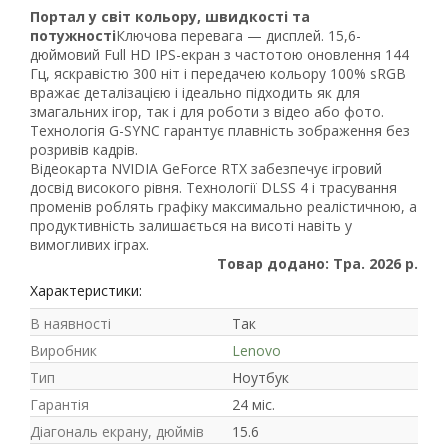
Портал у світ кольору, швидкості та
21
потужності
Ключова перевага — дисплей. 15,6-
63
дюймовий Full HD IPS-екран з частотою оновлення 144
Гц, яскравістю 300 ніт і передачею кольору 100% sRGB
вражає деталізацією і ідеально підходить як для
змагальних ігор, так і для роботи з відео або фото.
Технологія G-SYNC гарантує плавність зображення без
розривів кадрів.
Відеокарта NVIDIA GeForce RTX забезпечує ігровий
досвід високого рівня. Технології DLSS 4 і трасування
променів роблять графіку максимально реалістичною, а
продуктивність залишається на висоті навіть у
вимогливих іграх.
Товар додано: Тра. 2026 р.
Характеристики:
В наявності
Так
Виробник
Lenovo
Тип
Ноутбук
Гарантія
24 міс.
Діагональ екрану, дюймів
15.6