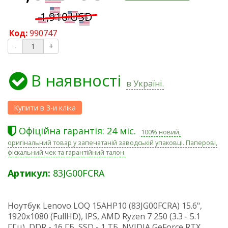
Код:
990747
-
+
В наявності
в Україні.
Офіційна гарантія: 24 міс.
100% новий,
оригінальний товар у запечатаній заводській упаковці. Паперові,
фіскальний чек та гарантійний талон.
Артикул:
83JG00FCRA
Ноутбук Lenovo LOQ 15AHP10 (83JG00FCRA) 15.6",
1920х1080 (FullHD), IPS, AMD Ryzen 7 250 (3.3 - 5.1
ГГц), DDR - 16 ГБ, SSD - 1 ТБ, NVIDIA GeForce RTX