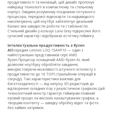
продуктивності та інновацій, цей девайс пропонує
найкращі технології в компактному та стильному
корпусі. Завдяки розумному поєднанню потужного
процесора, передової відеокарти та надшвидкого
накопичувача, цей ноутбук забезпечує ідеальний
баланс між швидкістю роботи та стабільністю.
Стильний дизайн у кольорі Luna Grey підкреслює його
сучасний характер і відображає естетику геймінгу.
Інтелектуальна продуктивність з Ryzen
AI
Всередині Lenovo LOQ 15AHP10 — один з
найпотужніших представників серії AMD
Ryzen.Процесор оснащений AMD Ryzen AI, який
дозволяє ноутбуку обробляти завдання,
використовуючи можливості штучного інтелекту з
продуктивністю до 16 TOPS (трильйонів операцій в
секунду). Такі характеристики важливі для
багатозадачності — від запуску 3D-редакторів до
відтворення складних ігор з реалістичною графікою.Цей
технологічний монстр гарантує геймерам плавний
Рейтинг EXE.ua:
4.6
ігровий процес на високих налаштуваннях графіки, а
974
творцям контенту — швидку обробку відео та фото
90
без зайвих затримок.
19