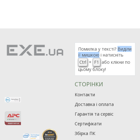
Помилка у тексті?
Виділи
її мишкою
і натисніть
Ctrl
+
F1
або клікни по
цьому блоку!
СТОРІНКИ
Контакти
Доставка і оплата
Гарантія та сервіс
Сертифікати
Збірка ПК