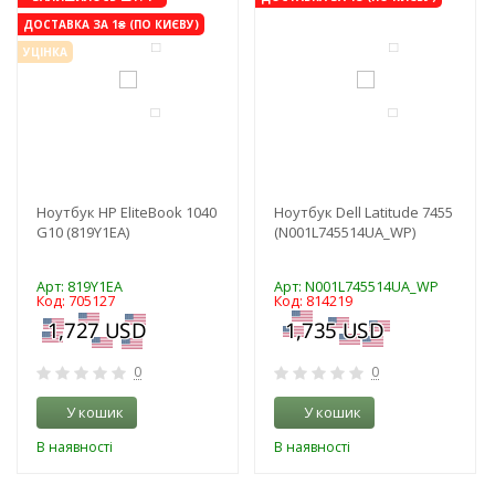
ДОСТАВКА ЗА 1₴ (ПО КИЄВУ)
УЦІНКА
Ноутбук HP EliteBook 1040
Ноутбук Dell Latitude 7455
G10 (819Y1EA)
(N001L745514UA_WP)
Арт: 819Y1EA
Арт: N001L745514UA_WP
Код: 705127
Код: 814219
0
0
У кошик
У кошик
В наявності
В наявності