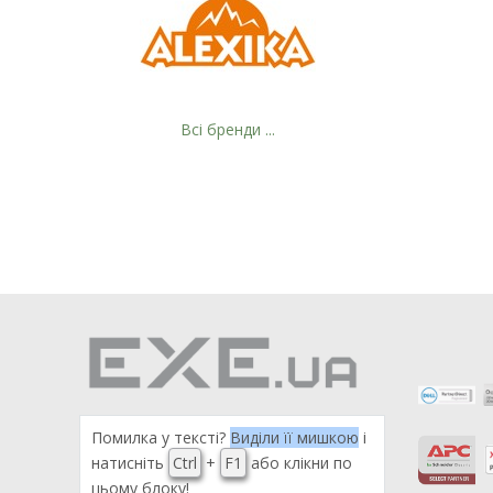
Всі бренди ...
Помилка у тексті?
Виділи її мишкою
і
натисніть
Ctrl
+
F1
або клікни по
цьому блоку!