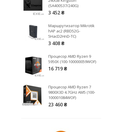
240GB Kingston
(SA400S37/240G)
3 452 ₴
Рейтинг EXE.ua:
4.6
974
Маршрутизатор Mikrotik
90
hAP ac2 (RBD52G-
19
5HacD2HnD-TC)
21
3 408 ₴
63
Процесор AMD Ryzen 9
5950X (100-100000059WOF)
16 719 ₴
Процесор AMD Ryzen 7
9800X3D 4.7GHz AM5 (100-
100001084WOF)
23 460 ₴