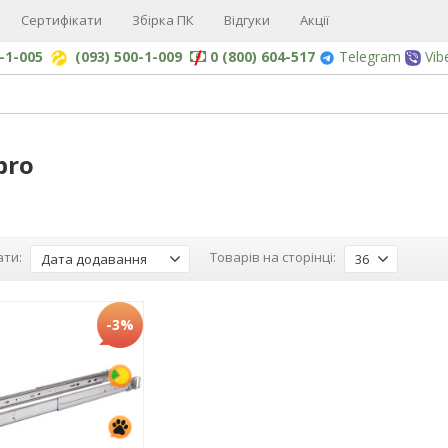
Сертифікати
Збірка ПК
Відгуки
Акції
0-1-005
(093) 500-1-009
0 (800) 604-517
Telegram
Vib
bro
ти:
Товарів на сторінці:
Дата додавання
36
-3%