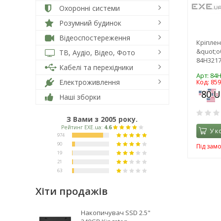
Охоронні системи
Розумний будинок
Відеоспостереження
Кріплен
&quot;
ТВ, Аудіо, Відео, Фото
84H3217
Кабелі та перехідники
Арт: 84
Електроживлення
Код: 85
Наші зборки
З Вами з 2005 року.
У к
Під зам
Хіти продажів
Накопичувач SSD 2.5"