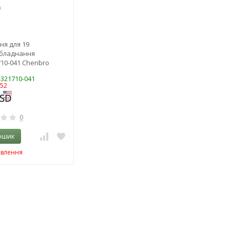
ня для 19
обладнання
10-041 Chenbro
H321710-041
952
0
ошик
овлення