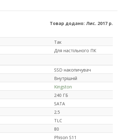
Товар додано: Лис. 2017 р.
Так
Для настільного ПК
SSD накопичувач
Внутрішній
Kingston
240 ГБ
SATA
2.5
TLC
80
Phison S11