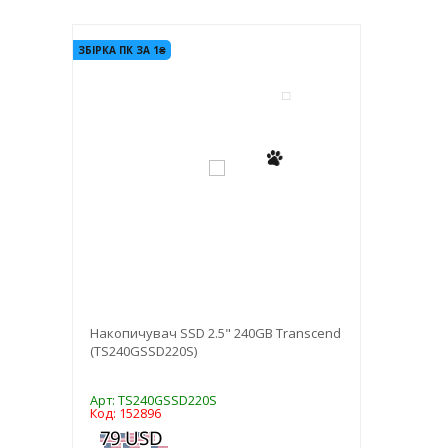
-3%
ЗБІРКА ПК ЗА 1₴
Накопичувач SSD 2.5" 240GB Transcend
(TS240GSSD220S)
Арт: TS240GSSD220S
Код: 152896