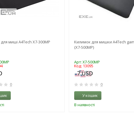
 для миші A4Tech X7-300MP
Килимок для мишки A4Tech ga
(X7-500MP)
300MP
Арт: X7-500MP
94
Код: 13095
0
0
ошик
У кошик
сті
В наявності