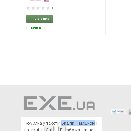
0
У кошик
В наявності
Помилка у тексті?
Виділи її мишкою
і
натисніть
Ctrl
+
F1
або клікни по