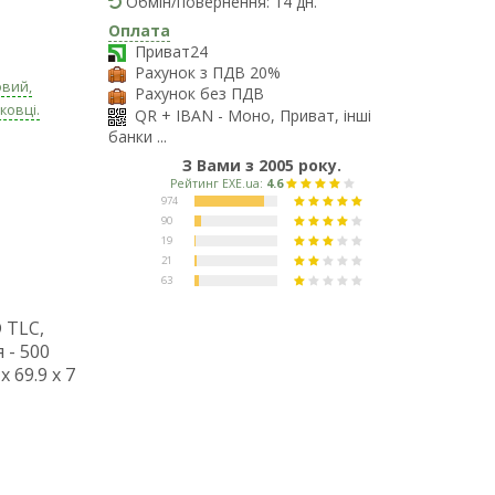
Обмін/повернення: 14 дн.
Оплата
Приват24
Рахунок з ПДВ 20%
овий,
Рахунок без ПДВ
ковці.
QR + IBAN - Моно, Приват, інші
банки ...
З Вами з 2005 року.
D TLC,
 - 500
 69.9 x 7