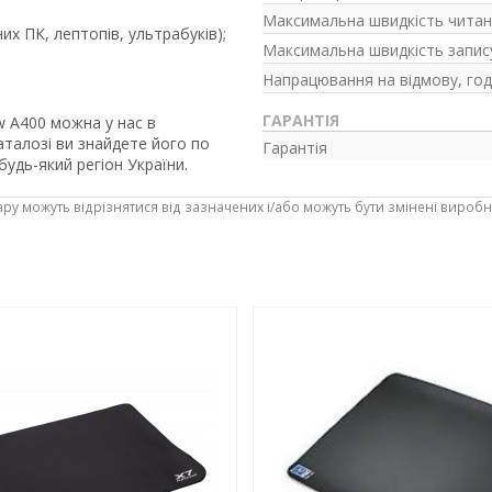
Максимальна швидкість читанн
их ПК, лептопів, ультрабуків);
Максимальна швидкість запису
Напрацювання на відмову, год
ГАРАНТІЯ
 A400 можна у нас в
аталозі ви знайдете його по
Гарантія
будь-який регіон України.
ару можуть відрізнятися від зазначених і/або можуть бути змінені вироб
-3%