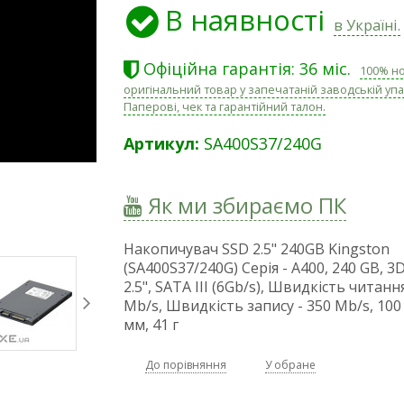
В наявності
в Україні.
Офіційна гарантія: 36 міс.
100% н
оригінальний товар у запечатаній заводській упа
Паперові, чек та гарантійний талон.
Артикул:
SA400S37/240G
Як ми збираємо ПК
Накопичувач SSD 2.5" 240GB Kingston
(SA400S37/240G) Серія - A400, 240 GB, 3
2.5", SATA III (6Gb/s), Швидкість читання
Mb/s, Швидкість запису - 350 Mb/s, 100 x
мм, 41 г
До порівняння
У обране