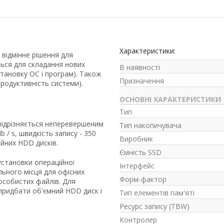
Характеристики:
відмінне рішення для
ться для складання нових
В наявності
установку ОС і програм). Також
Призначення
продуктивність системи).
ОСНОВНІ ХАРАКТЕРИСТИКИ
Тип
відрізняється неперевершеним
Тип накопичувача
 / s, швидкість запису - 350
Виробник
айних HDD дисків.
Ємність SSD
установки операційної
Інтерфейс
ьного місця для офісних
Форм-фактор
особистих файлів. Для
 придбати об'ємний HDD диск і
Тип елементів пам'яті
Ресурс запису (TBW)
Контролер