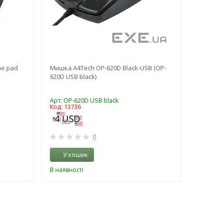
me pad
Мишка A4Tech OP-620D Black-USB (OP-
Клавіа
620D USB black)
(47114
Арт: OP-620D USB black
Арт: K
Код: 13736
Код: 1
0
У кошик
У 
В наявності
В наяв