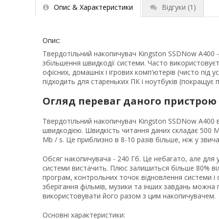
Опис & Характеристики
Відгуки
(1)
Опис:
Твердотільний накопичувач Kingston SSDNow A400 - 
збільшення швидкодії системи. Часто використовує
офісних, домашніх і ігрових комп'ютерів (чисто під 
підходить для стареньких ПК і ноутбуків (покращує 
Огляд переваг даного пристрою
Твердотільний накопичувач Kingston SSDNow A400 
швидкодією. Швидкість читання даних складає 500 Mb
Mb / s. Це приблизно в 8-10 разів більше, ніж у звич
Обсяг накопичувача - 240 Гб. Це небагато, але для 
системи вистачить. Плюс залишиться більше 80% віл
програм, контрольних точок відновлення системи і 
зберігання фільмів, музики та інших завдань можна
використовувати його разом з цим накопичувачем.
Основні характеристики: