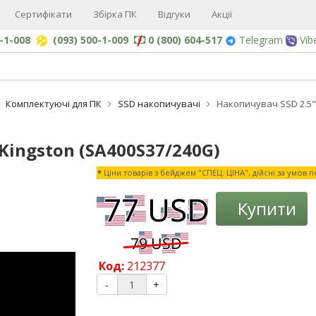
Сертифікати
Збірка ПК
Відгуки
Акції
0-1-008
(093) 500-1-009
0 (800) 604-517
Telegram
Vib
Комплектуючі для ПК
SSD накопичувачі
Накопичувач SSD 2.5"
Kingston (SA400S37/240G)
*
Ціни товарів з бейджем "СПЕЦ. ЦІНА", дійсні за умов 
-3%
Купити
Код:
212377
-
+