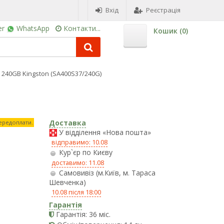
Вхід
Реєстрація
er
WhatsApp
Контакти...
Кошик (
0
)
 240GB Kingston (SA400S37/240G)
Доставка
передоплати.
У відділення «Нова пошта»
відправимо: 10.08
Кур`єр по Києву
доставимо: 11.08
Самовивіз (м.Київ, м. Тараса
Шевченка)
10.08 після 18:00
Гарантія
Гарантія: 36 міс.