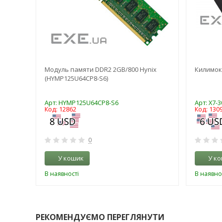
MP
Модуль памяти DDR2 2GB/800 Hynix
Килимок
(HYMP125U64CP8-S6)
Арт: HYMP125U64CP8-S6
Арт: X7-
Код: 12862
Код: 130
0
У кошик
У к
В наявності
В наявно
РЕКОМЕНДУЄМО ПЕРЕГЛЯНУТИ