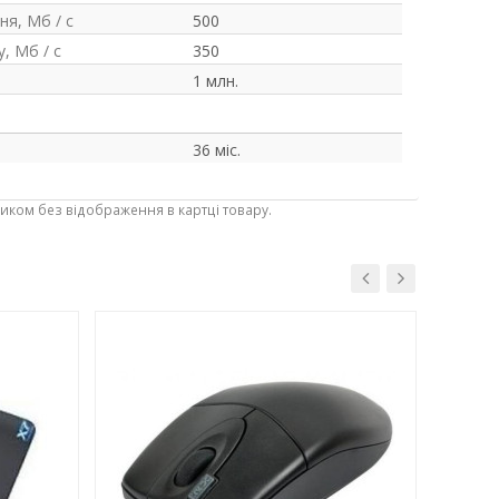
я, Мб / с
500
, Мб / с
350
1 млн.
36 міс.
ником без відображення в картці товару.
-3%
-3%
СПЕЦ. Ц