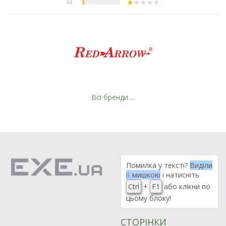
Всі бренди ...
Помилка у тексті?
Виділи
її мишкою
і натисніть
Ctrl
+
F1
або клікни по
цьому блоку!
СТОРІНКИ