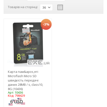
Товарів на сторінці:
36
-3%
Карта пам&apos,яті
Microflash Micro SD
швидкість передачі
даних 28MB / s, class10,
8G (10436)
Арт: 10436
Код: 798429