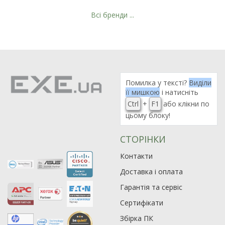
Всі бренди ...
Рейтинг EXE.ua:
4.6
974
Помилка у тексті?
Виділи
90
її мишкою
і натисніть
19
Ctrl
+
F1
або клікни по
21
цьому блоку!
63
СТОРІНКИ
Контакти
Доставка і оплата
Гарантія та сервіс
Сертифікати
Збірка ПК