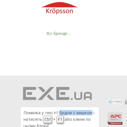
Всі бренди ...
Помилка у тексті?
Виділи її мишкою
і
натисніть
Ctrl
+
F1
або клікни по
цьому блоку!