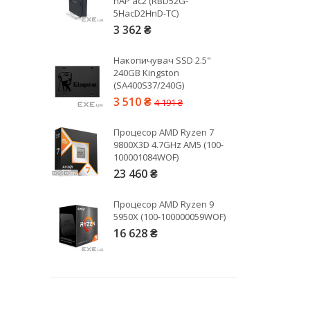
hAP ac2 (RBD52G-
5HacD2HnD-TC)
3 362 ₴
Рейтинг EXE.ua:
4.6
974
Накопичувач SSD 2.5"
90
240GB Kingston
19
(SA400S37/240G)
21
3 510 ₴
4 191 ₴
63
Процесор AMD Ryzen 7
9800X3D 4.7GHz AM5 (100-
100001084WOF)
23 460 ₴
Процесор AMD Ryzen 9
5950X (100-100000059WOF)
16 628 ₴