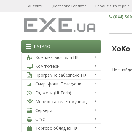
Контакти
Доставка і оплата
Гарантія та сервіс
(044) 50
КАТАЛОГ
XoKo
Комплектуючі для ПК
Комп'ютери
Не знайде
Програмне забезпечення
Смартфони, Телефони
Гаджети (Hi-Tech)
Мережі та телекомунікації
Сервери
Офіс
Торгове обладнання