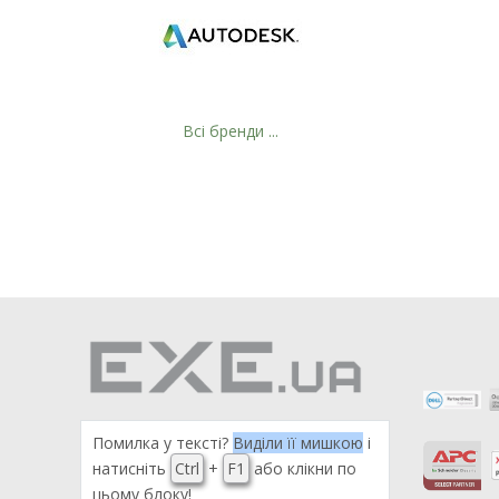
Всі бренди ...
Помилка у тексті?
Виділи її мишкою
і
натисніть
Ctrl
+
F1
або клікни по
цьому блоку!