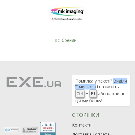
Всі бренди ...
Рейтинг EXE.ua:
4.6
Помилка у тексті?
Виділи
974
її мишкою
і натисніть
90
Ctrl
+
F1
або клікни по
19
цьому блоку!
21
63
СТОРІНКИ
Контакти
Доставка і оплата