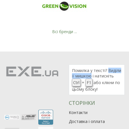
Всі бренди ...
Рейтинг EXE.ua:
4.6
Помилка у тексті?
Виділи
974
її мишкою
і натисніть
90
Ctrl
+
F1
або клікни по
19
цьому блоку!
21
63
СТОРІНКИ
Контакти
Доставка і оплата