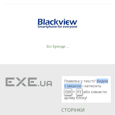
Всі бренди ...
Помилка у тексті?
Виділи
її мишкою
і натисніть
Ctrl
+
F1
або клікни по
цьому блоку!
СТОРІНКИ