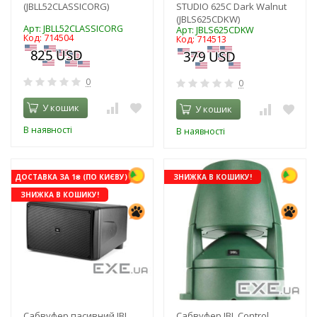
(JBLL52CLASSICORG)
STUDIO 625C Dark Walnut
(JBLS625CDKW)
Арт: JBLL52CLASSICORG
Арт: JBLS625CDKW
Код: 714504
Код: 714513
0
0
У кошик
У кошик
В наявності
В наявності
ДОСТАВКА ЗА 1₴ (ПО КИЄВУ)
ЗНИЖКА В КОШИКУ!
ЗНИЖКА В КОШИКУ!
Сабвуфер пасивний JBL
Сабвуфер JBL Control