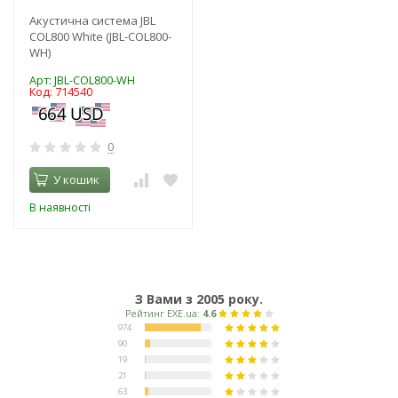
Акустична система JBL
COL800 White (JBL-COL800-
WH)
Арт: JBL-COL800-WH
Код: 714540
0
У кошик
В наявності
З Вами з 2005 року.