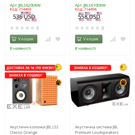
Арт: JBLS620DKW
Арт: JBLS610DKW
Код: 714493
Код: 714494
0
0
У кошик
У кошик
В наявності
В наявності
ДОСТАВКА ЗА 1₴ (ПО КИЄВУ)
ЗНИЖКА В КОШИКУ!
ЗНИЖКА В КОШИКУ!
Акустичні колонки JBL L52
Акустична система JBL
Classic Orange
Premium Loudspeakers