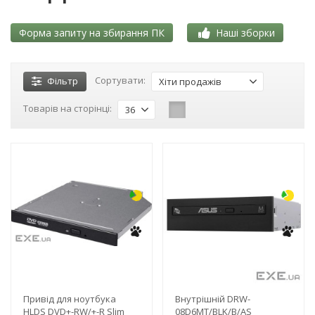
Форма запиту на збирання ПК
Наші зборки
Сортувати:
Фільтр
Хіти продажів
Товарів на сторінці:
36
-3%
-3%
Привід для ноутбука
Внутрішній DRW-
HLDS DVD+-RW/+-R Slim
08D6MT/BLK/B/AS