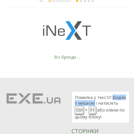
Всі бренди ...
Помилка у тексті?
Виділи
її мишкою
і натисніть
Ctrl
+
F1
або клікни по
цьому блоку!
СТОРІНКИ