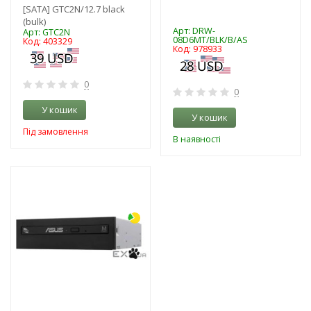
[SATA] GTC2N/12.7 black
(bulk)
Арт: DRW-
Арт: GTC2N
08D6MT/BLK/B/AS
Код: 403329
Код: 978933
0
0
У кошик
У кошик
Під замовлення
В наявності
-3%