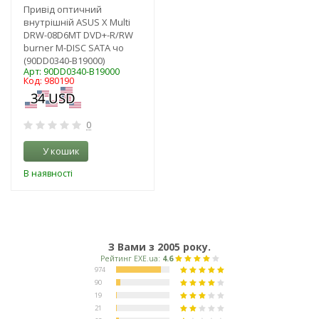
Привід оптичний
внутрішній ASUS X Multi
DRW-08D6MT DVD+-R/RW
burner M-DISC SATA чо
(90DD0340-B19000)
Арт: 90DD0340-B19000
Код: 980190
0
У кошик
В наявності
З Вами з 2005 року.