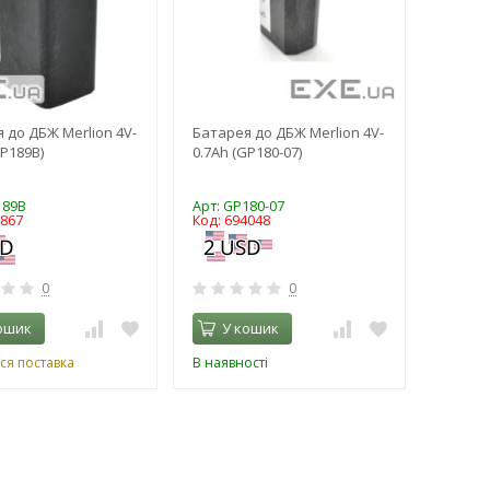
 до ДБЖ Merlion 4V-
Батарея до ДБЖ Merlion 4V-
GP189B)
0.7Ah (GP180-07)
189B
Арт: GP180-07
3867
Код: 694048
0
0
ошик
У кошик
ся поставка
В наявності