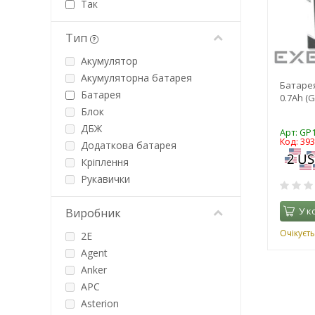
Так
Тип
Акумулятор
Акумуляторна батарея
Батарея
Батарея
0.7Ah (
Блок
ДБЖ
Арт: GP
Код: 39
Додаткова батарея
Кріплення
Рукавички
У к
Виробник
Очікуєть
2E
Agent
Anker
APC
Asterion