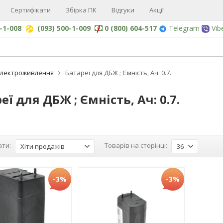
Сертифікати
Збірка ПК
Відгуки
Акції
0-1-008
(093) 500-1-009
0 (800) 604-517
Telegram
Vib
Електроживлення
Батареї для ДБЖ ; Ємність, Ач: 0.7.
еї для ДБЖ ; Ємність, Ач: 0.7.
ти:
Товарів на сторінці:
Хіти продажів
36
-3%
-3%