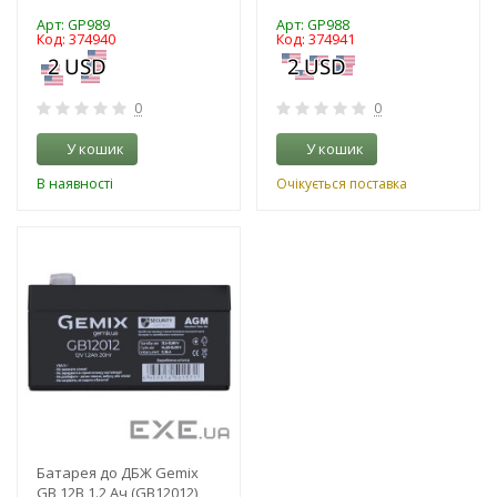
Арт: GP989
Арт: GP988
Код: 374940
Код: 374941
0
0
У кошик
У кошик
В наявності
Очікується поставка
-3%
Батарея до ДБЖ Gemix
GB 12В 1.2 Ач (GB12012)