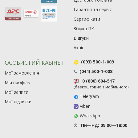
Гарантія та сервіс
Сертифікати
Збірка ПК
Рейтинг EXE.ua:
4.6
Відгуки
974
Акції
90
19
ОСОБИСТИЙ КАБІНЕТ
(093) 500-1-009
21
63
(044) 500-1-008
Мої замовлення
0 (800) 604-517
Мій профіль
(безкоштовно з мобільного)
Мої запити
Telegram
Мої підписки
Viber
WhatsApp
Пн—Нд: 09:00—18:00