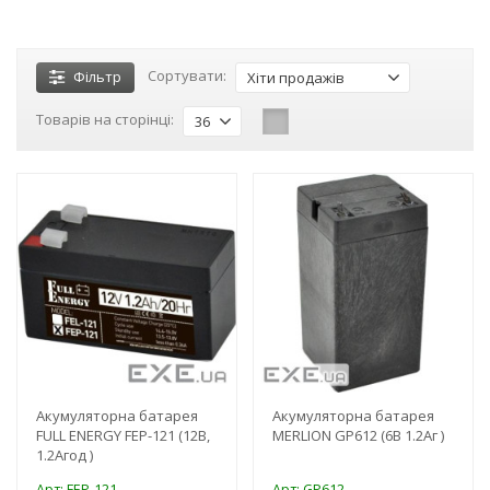
Сортувати:
Фільтр
Хіти продажів
Товарів на сторінці:
36
-3%
-3%
Акумуляторна батарея
Акумуляторна батарея
FULL ENERGY FEP-121 (12В,
MERLION GP612 (6В 1.2Аг )
1.2Агод )
Арт: FEP-121
Арт: GP612