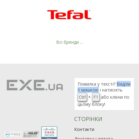
Всі бренди ...
Помилка у тексті?
Виділи
її мишкою
і натисніть
Ctrl
+
F1
або клікни по
цьому блоку!
СТОРІНКИ
Контакти
Доставка і оплата