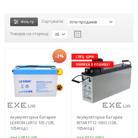
Сортувати:
Фільтр
Хіти продажів
Товарів на сторінці:
36
-3%
СПЕЦ. ЦІНА
ЗНИЖКА В КОШИКУ!
Акумуляторна батарея
Акумуляторна батарея
LEXRON LXR12-105 (12В,
RITAR FT12-105G (12В,
105Агод )
105Агод )
Арт: LXR12-105
Арт: FT12-105G