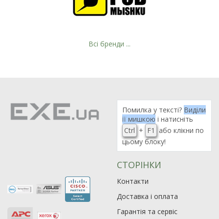
Всі бренди ...
Рейтинг EXE.ua:
4.6
974
Помилка у тексті?
Виділи
її мишкою
і натисніть
90
Ctrl
+
F1
або клікни по
19
цьому блоку!
21
63
СТОРІНКИ
Контакти
Доставка і оплата
Гарантія та сервіс