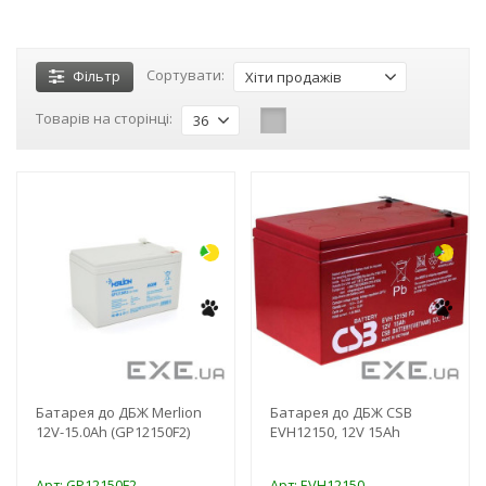
Сортувати:
Фільтр
Хіти продажів
Товарів на сторінці:
36
-3%
-16%
Батарея до ДБЖ Merlion
Батарея до ДБЖ CSB
12V-15.0Ah (GP12150F2)
EVH12150, 12V 15Ah
Арт: GP12150F2
Арт: EVH12150