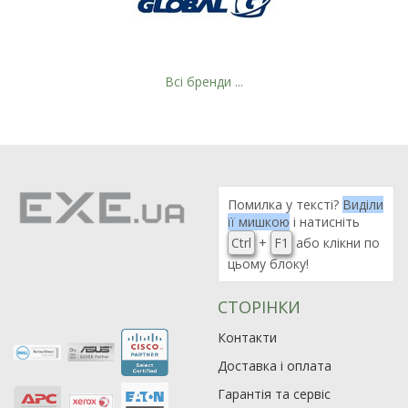
Всі бренди ...
Рейтинг EXE.ua:
4.6
974
Помилка у тексті?
Виділи
її мишкою
і натисніть
90
Ctrl
+
F1
або клікни по
19
цьому блоку!
21
63
СТОРІНКИ
Контакти
Доставка і оплата
Гарантія та сервіс