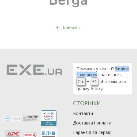
Всі бренди ...
Рейтинг EXE.ua:
4.6
974
Помилка у тексті?
Виділи
її мишкою
і натисніть
90
Ctrl
+
F1
або клікни по
19
цьому блоку!
21
63
СТОРІНКИ
Контакти
Доставка і оплата
Гарантія та сервіс