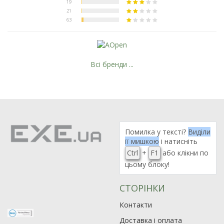
Всі бренди ...
Помилка у тексті?
Виділи
її мишкою
і натисніть
Ctrl
+
F1
або клікни по
цьому блоку!
СТОРІНКИ
Контакти
Доставка і оплата