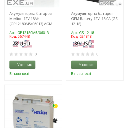
Акумуляторна батарея
Акумуляторна батарея
Merlion 12V 18AH
GEM Battery 12V, 18.0A (GS
(GP12180M5/06013) AGM
12-18)
Арт: GP12180M5/06013
Арт: GS 12-18
Код: 567448
Код: 624848
0
0
У кошик
У кошик
В наявності
В наявності
-3%