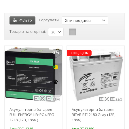
Сортувати:
Фільтр
Хіти продажів
Товарів на сторінці:
36
-3%
-34%
СПЕЦ. ЦІНА
Акумуляторна батарея
Акумуляторна батарея
FULL ENERGY LiFePO4 FEG-
RITAR RT12180 Gray (12В,
1218 (12В, 18Ач )
18Ач)
Арт: FEG-1218
Арт: RT12180