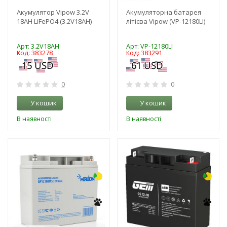
Акумулятор Vipow 3.2V
Акумуляторна батарея
18AH LiFePO4 (3.2V18AH)
літієва Vipow (VP-12180LI)
Арт: 3.2V18AH
Арт: VP-12180LI
Код: 383278
Код: 383291
0
0
У кошик
У кошик
В наявності
В наявності
-10%
-3%