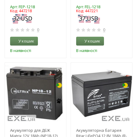
Арт: FEP-1218
Арт: FEL-1218
Код: 447218
Код: 447221
0
0
У кошик
У кошик
В наявності
В наявності
-3%
-30%
Акумулятор для ДБЖ
Акумуляторна батарея
Matrix 12V 18Ah (NP18-12)
Ritar LiFePO4 12,8V 18Ah (R-