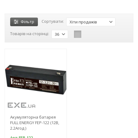
Сортувати:
Фільтр
Хіти продажів
Товарів на сторінці:
36
-3%
Акумуляторна батарея
FULL ENERGY FEP-122 (12В,
2.2Агод )
Арт: FEP-122