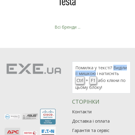
Всі бренди ...
Рейтинг EXE.ua:
4.6
974
Помилка у тексті?
Виділи
її мишкою
і натисніть
90
Ctrl
+
F1
або клікни по
19
цьому блоку!
21
63
СТОРІНКИ
Контакти
Доставка і оплата
Гарантія та сервіс