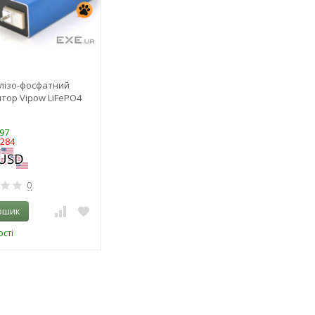
алізо-фосфатний
тор Vipow LiFePO4
97
3284
0
ошик
сті