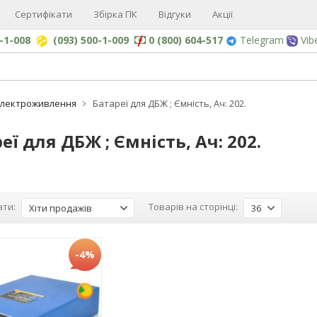
Сертифікати
Збірка ПК
Відгуки
Акції
0-1-008
(093) 500-1-009
0 (800) 604-517
Telegram
Vib
Електроживлення
Батареї для ДБЖ ; Ємність, Ач: 202.
еї для ДБЖ ; Ємність, Ач: 202.
ти:
Товарів на сторінці:
Хіти продажів
36
-4%