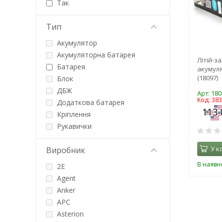
Так
Тип
Акумулятор
Акумуляторна батарея
Літій-з
Батарея
акумуля
(18097)
Блок
ДБЖ
Арт: 180
Код: 38
Додаткова батарея
Кріплення
Рукавички
У к
Виробник
В наявно
2E
Agent
Anker
APC
Asterion