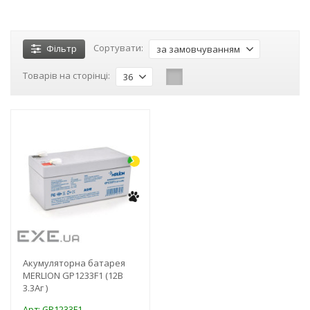
Сортувати:
Фільтр
за замовчуванням
Товарів на сторінці:
36
-3%
Акумуляторна батарея
MERLION GP1233F1 (12В
3.3Аг )
Арт: GP1233F1