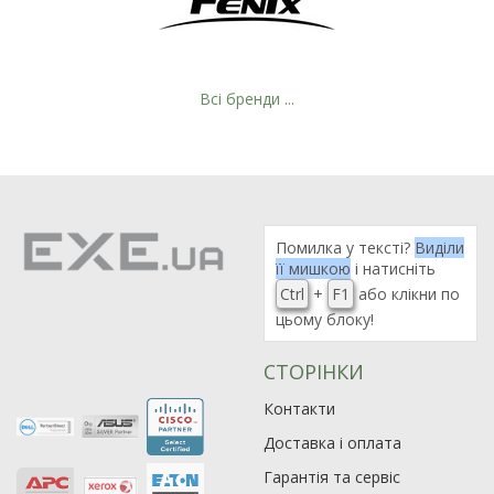
Всі бренди ...
Рейтинг EXE.ua:
4.6
974
Помилка у тексті?
Виділи
її мишкою
і натисніть
90
Ctrl
+
F1
або клікни по
19
цьому блоку!
21
63
СТОРІНКИ
Контакти
Доставка і оплата
Гарантія та сервіс