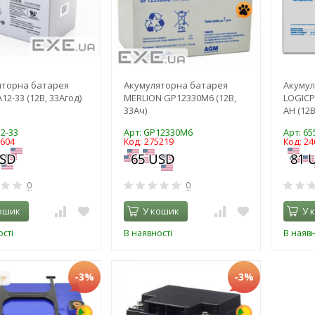
яторна батарея
Акумуляторна батарея
Акумул
12-33 (12В, 33Агод)
MERLION GP12330M6 (12В,
LOGICP
33Ач)
AH (12В
12-33
Арт: GP12330M6
Арт: 65
0604
Код: 275219
Код: 24
0
0
ошик
У кошик
У 
сті
В наявності
В наявн
-3%
-3%
АЖ