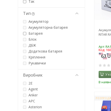
Так
Тип
Акумулятор
Акумуляторна батарея
Акумул
Батарея
RITAR RA
Блок
ДБЖ
Арт: RA
Код: 16
Додаткова батарея
Кріплення
Рукавички
У к
Виробник
В наявно
2E
Agent
Anker
РОЗПРОД
APC
Asterion