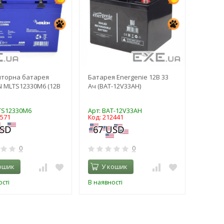
яторна батарея
Батарея Energenie 12В 33
 MLTS12330M6 (12В
Ач (BAT-12V33AH)
TS12330M6
Арт: BAT-12V33AH
3571
Код: 212441
0
0
ошик
У кошик
сті
В наявності