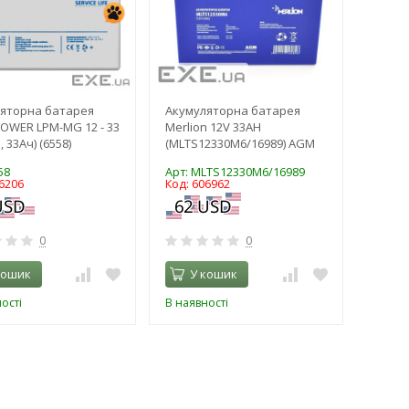
яторна батарея
Акумуляторна батарея
OWER LPM-MG 12 - 33
Merlion 12V 33AH
, 33Ач) (6558)
(MLTS12330M6/16989) AGM
58
Арт: MLTS12330M6/16989
6206
Код: 606962
0
0
кошик
У кошик
ості
В наявності