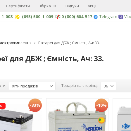
Сертифікати
Збірка ПК
Відгуки
Акції
0-1-008
(093) 500-1-009
0 (800) 604-517
Telegram
Vib
Електроживлення
Батареї для ДБЖ ; Ємність, Ач: 33.
еї для ДБЖ ; Ємність, Ач: 33.
ти:
Товарів на сторінці:
Хіти продажів
36
-33%
-10%
А