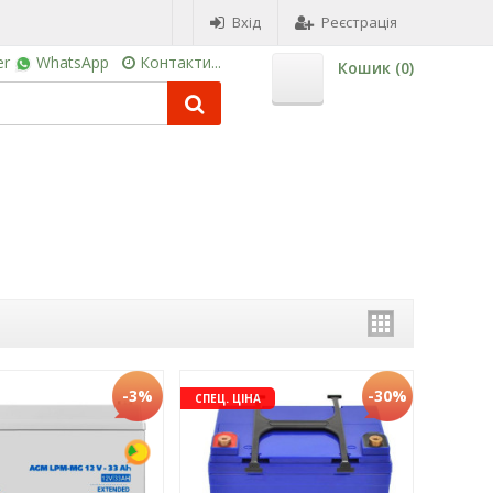
Вхід
Реєстрація
er
WhatsApp
Контакти...
Кошик (
0
)
-3%
-30%
СПЕЦ. ЦІНА