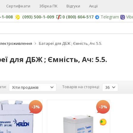
Сертифікати
Збірка ПК
Відгуки
Акції
0-1-008
(093) 500-1-009
0 (800) 604-517
Telegram
Vib
Електроживлення
Батареї для ДБЖ ; Ємність, Ач: 5.5.
еї для ДБЖ ; Ємність, Ач: 5.5.
ти:
Товарів на сторінці:
Хіти продажів
36
-3%
-3%