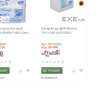
яторна батарея
Батарея до ДБЖ Merlion
 GP655F1 (6В 5.5Ач )
12V-5.5Ah (GP1255F2)
655F1
Арт: GP1255F2
8290
Код: 681488
0
0
ошик
У кошик
сті
В наявності