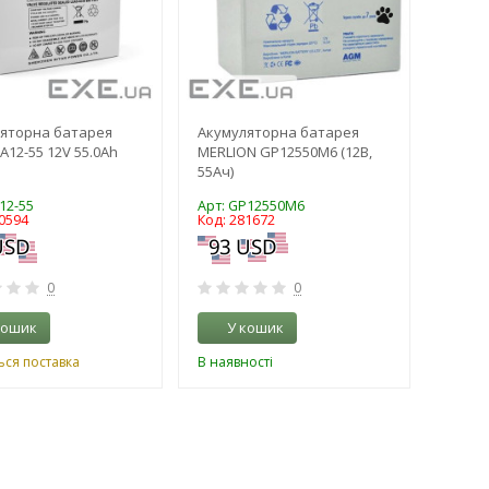
яторна батарея
Акумуляторна батарея
A12-55 12V 55.0Ah
MERLION GP12550M6 (12В,
55Ач)
12-55
Арт: GP12550M6
0594
Код: 281672
0
0
кошик
У кошик
ься поставка
В наявності