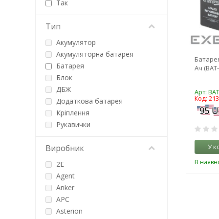
Так
Тип
Акумулятор
Акумуляторна батарея
Батарея
Батарея
Ач (BAT
Блок
ДБЖ
Арт: BA
Код: 21
Додаткова батарея
Кріплення
Рукавички
У к
Виробник
В наявно
2E
Agent
Anker
APC
Asterion