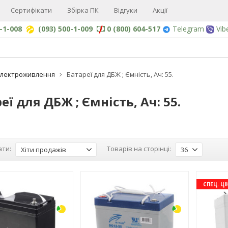
Сертифікати
Збірка ПК
Відгуки
Акції
0-1-008
(093) 500-1-009
0 (800) 604-517
Telegram
Vib
Електроживлення
Батареї для ДБЖ ; Ємність, Ач: 55.
еї для ДБЖ ; Ємність, Ач: 55.
ти:
Товарів на сторінці:
Хіти продажів
36
-3%
-3%
СПЕЦ. ЦІ