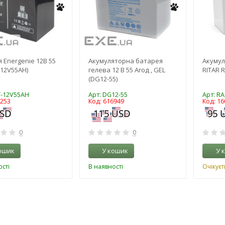
 Energenie 12В 55
Акумуляторна батарея
Акумул
-12V55AH)
гелева 12 В 55 Aгод , GEL
RITAR R
(DG12-55)
T-12V55AH
Арт: DG12-55
Арт: RA
3253
Код: 616949
Код: 16
0
0
ошик
У кошик
У 
сті
В наявності
Очікуєт