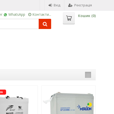
Вхід
Реєстрація
er
WhatsApp
Контакти...
Кошик (
0
)
-27%
-12%
НА