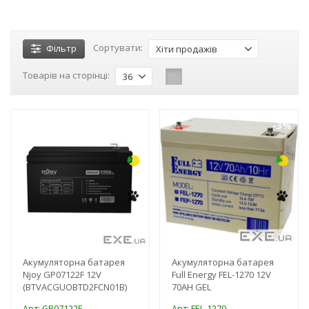
Сортувати:
Фільтр
Хіти продажів
Товарів на сторінці:
36
-3%
-3%
Акумуляторна батарея
Акумуляторна батарея
Njoy GP07122F 12V
Full Energy FEL-1270 12V
(BTVACGUOBTD2FCN01B)
70AH GEL
Арт: GP07122F
Арт: FEL-1270