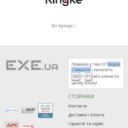
Всі бренди ...
Рейтинг EXE.ua:
4.6
974
Помилка у тексті?
Виділи
її мишкою
і натисніть
90
Ctrl
+
F1
або клікни по
19
цьому блоку!
21
63
СТОРІНКИ
Контакти
Доставка і оплата
Гарантія та сервіс