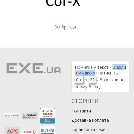
Всі бренди ...
Рейтинг EXE.ua:
4.6
974
Помилка у тексті?
Виділи
її мишкою
і натисніть
90
Ctrl
+
F1
або клікни по
19
цьому блоку!
21
63
СТОРІНКИ
Контакти
Доставка і оплата
Гарантія та сервіс