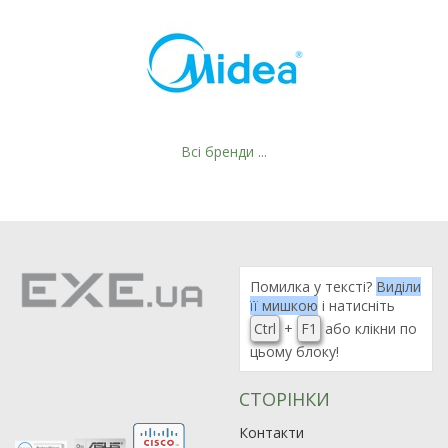
Всі бренди ...
Рейтинг EXE.ua:
4.6
Помилка у тексті?
Виділи
974
її мишкою
і натисніть
90
Ctrl
+
F1
або клікни по
19
цьому блоку!
21
СТОРІНКИ
63
Контакти