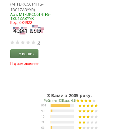
(MTFDKCC6T4TFS-
1BC1ZABYYR)
Арт: MTFDKCC6T4TFS-
1BC1ZABYYR
Код: 684922
0
У кошик
Під замовлення
З Вами з 2005 року.