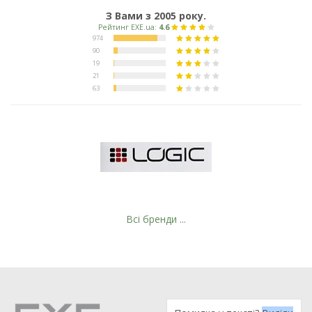
З Вами з 2005 року.
Рейтинг EXE.ua:
4.6
974
90
19
21
Всі бренди ...
63