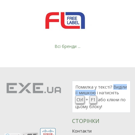
Всі бренди ...
Помилка у тексті?
Виділи
її мишкою
і натисніть
Ctrl
+
F1
або клікни по
цьому блоку!
СТОРІНКИ
Контакти