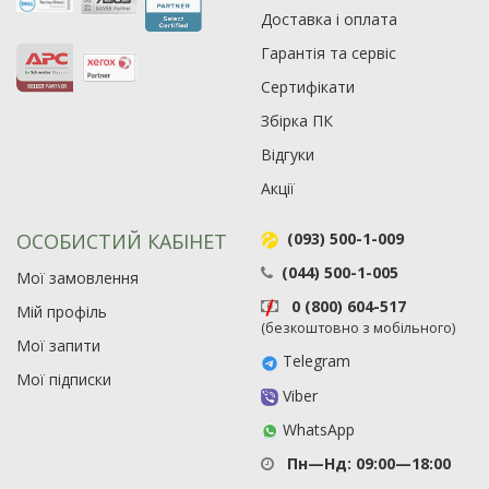
Доставка і оплата
Гарантія та сервіс
Сертифікати
Збірка ПК
Рейтинг EXE.ua:
4.6
Відгуки
974
Акції
90
19
ОСОБИСТИЙ КАБІНЕТ
(093) 500-1-009
21
(044) 500-1-005
63
Мої замовлення
0 (800) 604-517
Мій профіль
(безкоштовно з мобільного)
Мої запити
Telegram
Мої підписки
Viber
WhatsApp
Пн—Нд: 09:00—18:00