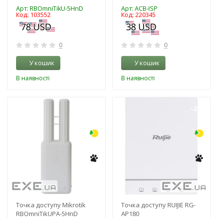
Арт: RBOmniTikU-5HnD
Арт: ACB‑ISP
Код: 103552
Код: 220345
0
0
У кошик
У кошик
В наявності
В наявності
-3%
-21%
Точка доступу Mikrotik
Точка доступу RUIJIE RG-
RBOmniTikUPA-5HnD
AP180