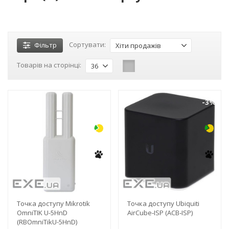
Сортувати:
Фільтр
Хіти продажів
Товарів на сторінці:
36
-3%
-3%
Точка доступу Mikrotik
Точка доступу Ubiquiti
OmniTIK U-5HnD
AirCube‑ISP (ACB‑ISP)
(RBOmniTikU-5HnD)