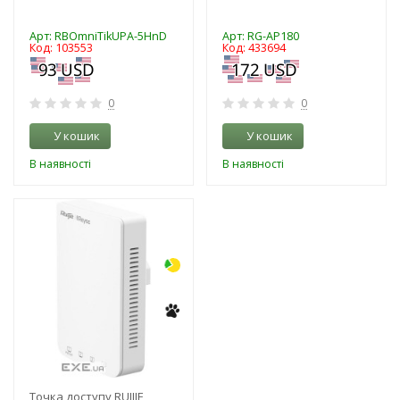
Арт: RBOmniTikUPA-5HnD
Арт: RG-AP180
Код: 103553
Код: 433694
0
0
У кошик
У кошик
В наявності
В наявності
-26%
Точка доступу RUIJIE