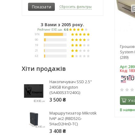
Сбросить фильтры
З Вами з 2005 року.
Грошов
System 
(289)
Арт: 289
Хіти продажів
Код: 18
Накопичувач SSD 2.5"
240GB Kingston
(SA400S37/240G)
3 500 ₴
У к
В наявно
Маршрутизатор Mikrotik
hAP ac2 (RBD52G-
5HacD2HnD-TC)
Рейтинг EXE.ua:
4.6
3 408 ₴