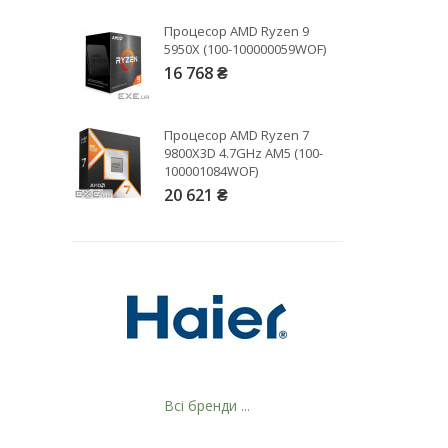
974
90
Процесор AMD Ryzen 9
5950X (100-100000059WOF)
19
16 768 ₴
21
63
Процесор AMD Ryzen 7
9800X3D 4.7GHz AM5 (100-
100001084WOF)
20 621 ₴
Всі бренди ...