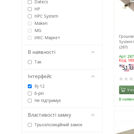
Datecs
HP
HPC System
Maken
MG
Грошов
ИКС-Маркет
System 
(287)
В наявності
Арт: 287
Код: 18
Так
Інтерфейс
RJ-12
У к
6-pin
В наявно
Не підтримує
Властивості замку
Трьохпозиційний замок