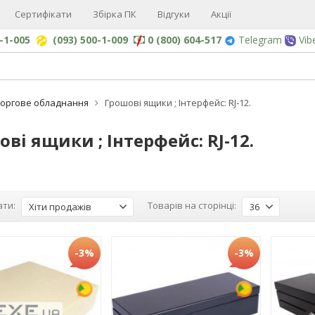
Сертифікати
Збірка ПК
Відгуки
Акції
0-1-005
(093) 500-1-009
0 (800) 604-517
Telegram
Vib
Торгове обладнання
Грошові ящики ; Інтерфейс: RJ-12.
ві ящики ; Інтерфейс: RJ-12.
ти:
Товарів на сторінці:
Хіти продажів
36
-3%
-3%