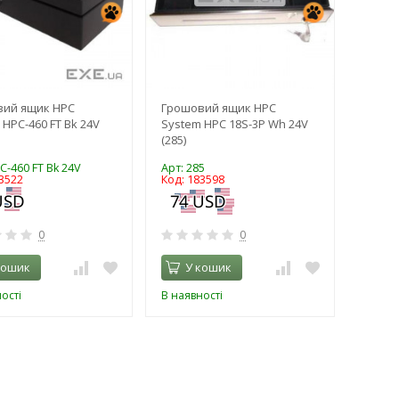
вий ящик HPC
Грошовий ящик HPC
 HPC-460 FT Bk 24V
System HPC 18S-3P Wh 24V
(285)
C-460 FT Bk 24V
Арт: 285
3522
Код: 183598
0
0
кошик
У кошик
ості
В наявності