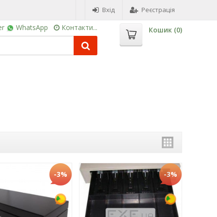
Вхід
Реєстрація
er
WhatsApp
Контакти...
Кошик (
0
)
-3%
-3%