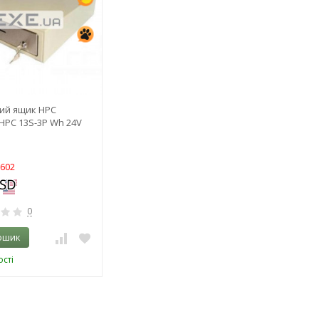
ий ящик HPC
HPC 13S-3P Wh 24V
3602
0
ошик
сті