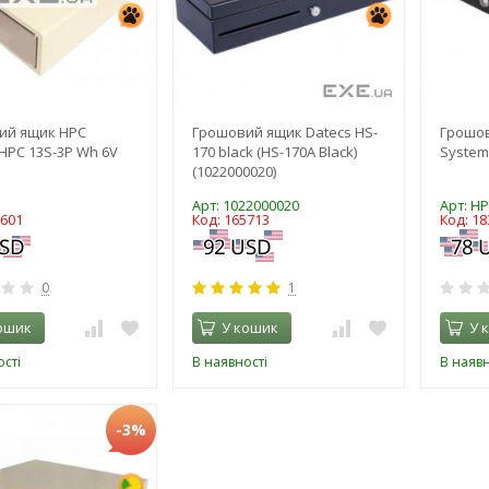
ий ящик HPC
Грошовий ящик Datecs HS-
Грошо
HPC 13S-3P Wh 6V
170 black (HS-170A Black)
System
(1022000020)
Арт: 1022000020
Арт: HP
3601
Код: 165713
Код: 18
0
1
ошик
У кошик
У 
сті
В наявності
В наявн
-3%