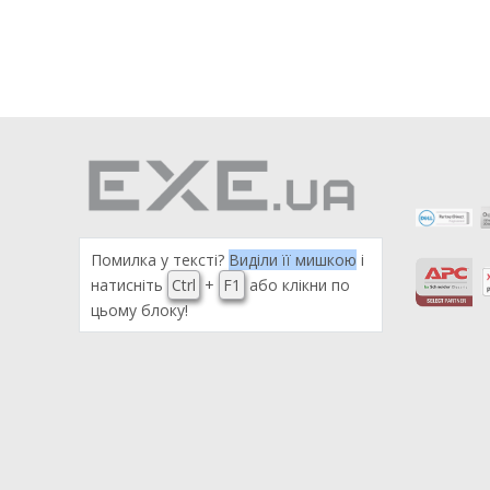
Помилка у тексті?
Виділи її мишкою
і
натисніть
Ctrl
+
F1
або клікни по
цьому блоку!