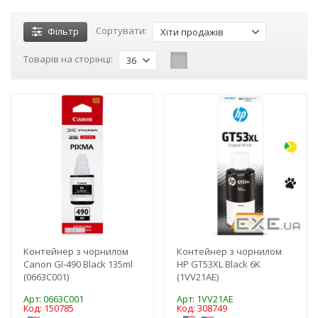
Сортувати:
Фільтр
Хіти продажів
Товарів на сторінці:
36
-3%
-3%
Контейнер з чорнилом
Контейнер з чорнилом
Canon GI-490 Black 135ml
HP GT53XL Black 6K
(0663C001)
(1VV21AE)
Арт: 0663C001
Арт: 1VV21AE
Код: 150785
Код: 308749