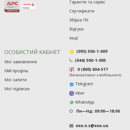
Гарантія та сервіс
Сертифікати
Збірка ПК
Рейтинг EXE.ua:
4.6
Відгуки
974
90
Акції
19
21
ОСОБИСТИЙ КАБІНЕТ
(093) 500-1-009
63
(044) 500-1-005
Мої замовлення
0 (800) 604-517
Мій профіль
(безкоштовно з мобільного)
Мої запити
Telegram
Мої підписки
Viber
WhatsApp
Пн—Нд: 09:00—18:00
exe
.
n
.
s
@
exe
.
ua