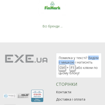
Всі бренди ...
Помилка у тексті?
Виділи
її мишкою
і натисніть
Ctrl
+
F1
або клікни по
цьому блоку!
СТОРІНКИ
Контакти
Доставка і оплата