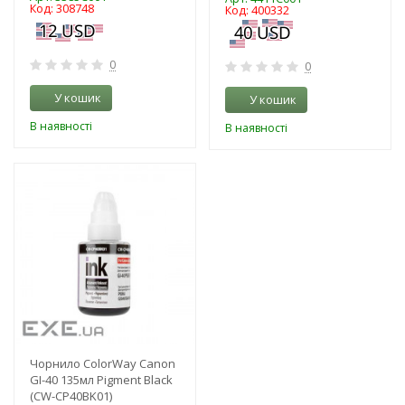
Код: 308748
Код: 400332
0
0
У кошик
У кошик
В наявності
В наявності
-3%
Чорнило ColorWay Canon
GI-40 135мл Pigment Black
(CW-CP40BK01)