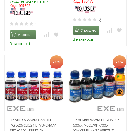
Код: 170473
CW470/CW471SET01P
Код: 405608
0
0
У кошик
У кошик
В наявності
В наявності
-3%
-3%
Чорнило WWM CANON
Чорнило WWM EPSON XP-
PGI520/CLI521 BP/B/C/M/Y
600/XP-605/XP-7005
SET (C10/11SET5-2)
(CMYBkPbk) (E26SET5-2)