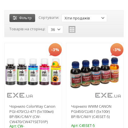
Сортувати:
Фільтр
Хіти продажів
Товарів на сторінці:
36
-3%
-3%
Чорнило ColorWay Canon
Чорнило WWM CANON
PGI-470/CLI-471 (5х100мл)
PGI450/CLI451 (5х100г)
BP/BK/С/M/Y (CW-
BP/B/C/M/Y (C45SET-5)
CW470/CW471SET01P)
Арт: C45SET-5
Арт: CW-