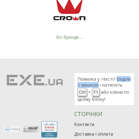
Всі бренди ...
Помилка у тексті?
Виділи
її мишкою
і натисніть
Ctrl
+
F1
або клікни по
цьому блоку!
СТОРІНКИ
Рейтинг EXE.ua:
4.6
Контакти
974
Доставка і оплата
90