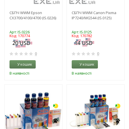
СБПЧ WWM Epson
СБПЧ WWM Canon Pixma
CX3700/4100/4700 (IS.0226)
IP7240/MG544 (IS.0125)
Арт: IS.0226
Арт: IS.0125
Код: 170774
Код: 170782
0
0
У кошик
У кошик
В наявності
В наявності
-3%
-3%