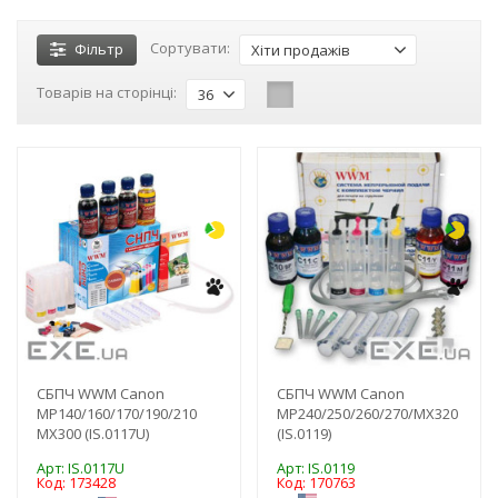
Сортувати:
Фільтр
Хіти продажів
Товарів на сторінці:
36
-3%
-3%
СБПЧ WWM Canon
СБПЧ WWM Canon
MP140/160/170/190/210
MP240/250/260/270/MX320
MX300 (IS.0117U)
(IS.0119)
Арт: IS.0117U
Арт: IS.0119
Код: 173428
Код: 170763