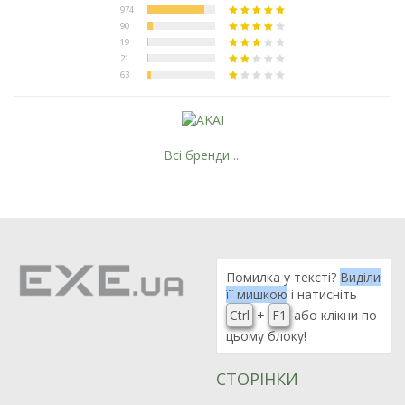
Всі бренди ...
Помилка у тексті?
Виділи
її мишкою
і натисніть
Ctrl
+
F1
або клікни по
цьому блоку!
СТОРІНКИ