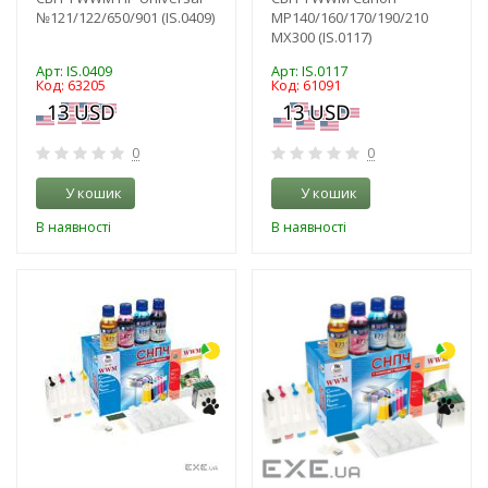
№121/122/650/901 (IS.0409)
MP140/160/170/190/210
MX300 (IS.0117)
Арт: IS.0409
Арт: IS.0117
Код: 63205
Код: 61091
0
0
У кошик
У кошик
В наявності
В наявності
-3%
-3%