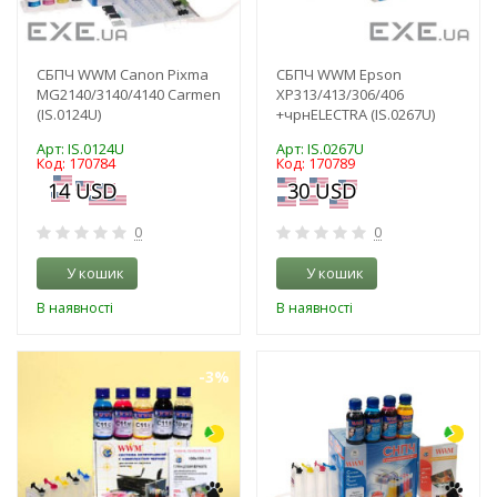
СБПЧ WWM Canon Pixma
СБПЧ WWM Epson
MG2140/3140/4140 Carmen
XP313/413/306/406
(IS.0124U)
+чрнELECTRA (IS.0267U)
Арт: IS.0124U
Арт: IS.0267U
Код: 170784
Код: 170789
0
0
У кошик
У кошик
В наявності
В наявності
-3%
-3%