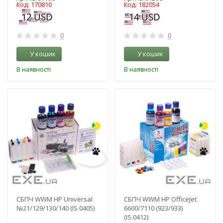
Код: 170810
Код: 182054
0
0
У кошик
У кошик
В наявності
В наявності
-3%
-3%
СБПЧ WWM HP Universal
СБПЧ WWM HP OfficeJet
№21/129/130/140 (IS.0405)
6600/7110 (923/933)
(IS.0412)