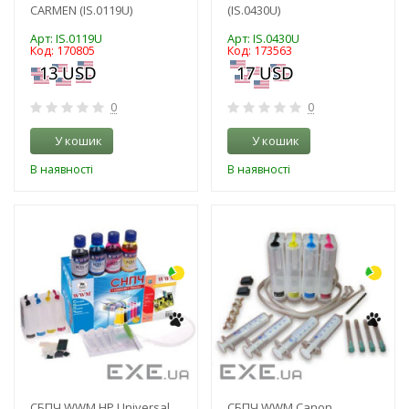
CARMEN (IS.0119U)
(IS.0430U)
Арт: IS.0119U
Арт: IS.0430U
Код: 170805
Код: 173563
0
0
У кошик
У кошик
В наявності
В наявності
-3%
-3%
СБПЧ WWM HP Universal
СБПЧ WWM Canon