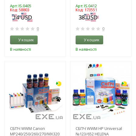
Арт: IS.0405
Арт: IS.0412
Код: 58803
Код: 173551
0
0
У кошик
У кошик
В наявності
В наявності
-3%
-3%
СБПЧ WWM Canon
СБПЧ WWM HP Universal
MP240/250/260/270/MX320
№123/652 HELENA