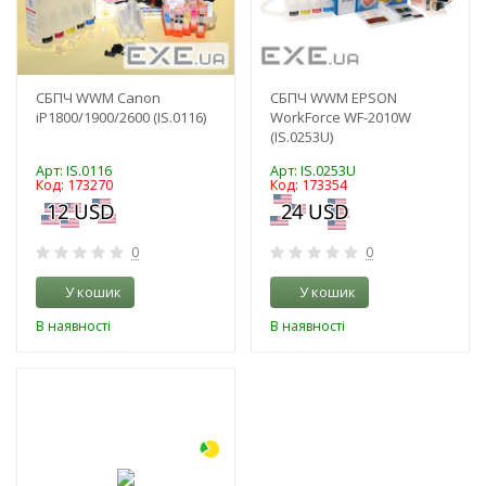
СБПЧ WWM Canon
СБПЧ WWM EPSON
iP1800/1900/2600 (IS.0116)
WorkForce WF-2010W
(IS.0253U)
Арт: IS.0116
Арт: IS.0253U
Код: 173270
Код: 173354
0
0
У кошик
У кошик
В наявності
В наявності
-3%