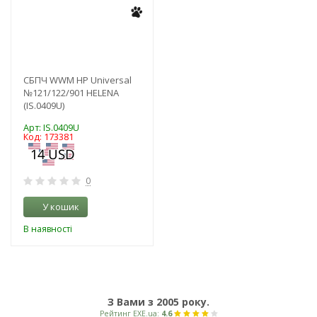
СБПЧ WWM HP Universal
№121/122/901 HELENA
(IS.0409U)
Арт: IS.0409U
Код: 173381
0
У кошик
В наявності
З Вами з 2005 року.