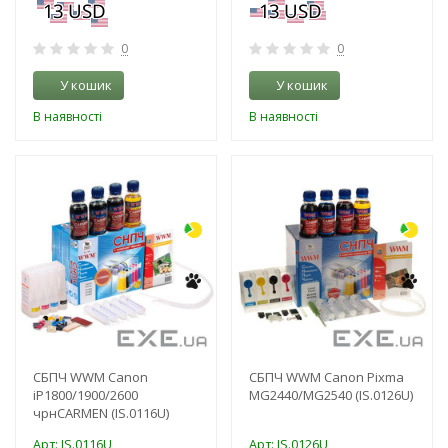
0
0
У кошик
У кошик
В наявності
В наявності
-3%
-3%
СБПЧ WWM Canon
СБПЧ WWM Canon Pixma
iP1800/1900/2600
MG2440/MG2540 (IS.0126U)
чрнCARMEN (IS.0116U)
Арт: IS.0116U
Арт: IS.0126U