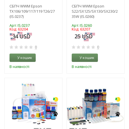
СБПЧ WWM Epson
СБПЧ WWM Epson
TX106/109/117/119 T26/27
S22/SX125/SX130/SX230/2
(IS.0237)
35W (IS.0260)
Арт: IS.0237
Арт: IS.0260
Код: 63204
Код: 63207
0
0
У кошик
У кошик
В наявності
В наявності
-3%
-3%