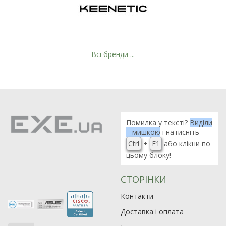
Всі бренди ...
Рейтинг EXE.ua:
4.6
Помилка у тексті?
Виділи
974
її мишкою
і натисніть
90
Ctrl
+
F1
або клікни по
19
цьому блоку!
21
63
СТОРІНКИ
Контакти
Доставка і оплата