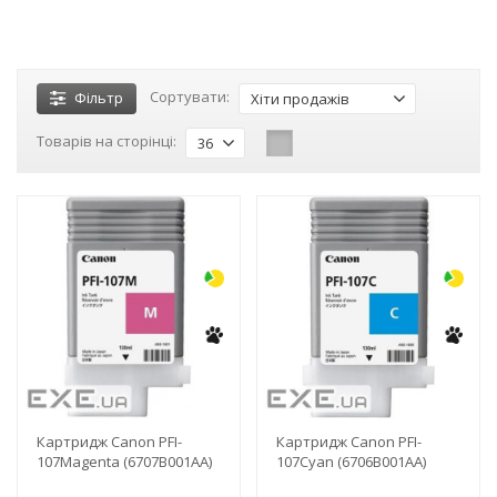
Сортувати:
Фільтр
Хіти продажів
Товарів на сторінці:
36
-3%
-3%
Картридж Canon PFI-
Картридж Canon PFI-
107Magenta (6707B001AA)
107Cyan (6706B001AA)