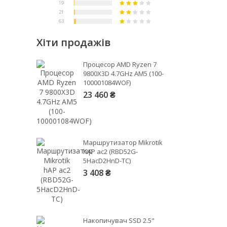
Хіти продажів
Процесор AMD Ryzen 7
9800X3D 4.7GHz AM5 (100-
100001084WOF)
23 460 ₴
Маршрутизатор Mikrotik
hAP ac2 (RBD52G-
5HacD2HnD-TC)
3 408 ₴
Накопичувач SSD 2.5"