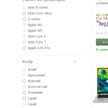
інтегрована
(CW0R9A
Intel N series
Intel Core Ultra
Арт: CW
Код: 96
U-series
Apple M1
Apple M5
Intel Core 5
У к
Intel Core 7
Apple A18 Pro
В наявно
Qualcomm Snapdragon X
Intel Core 9
Колір
Intel Celeron
Білий
Intel Core i3
Бірюзовий
Intel Core i5
Жовтий
Intel Core i7
Золотистий
Intel Core i9
Рожевий
AMD Athlon
Сірий
AMD A-series
Синій
AMD Ryzen 3