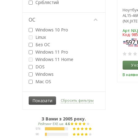
Сріблястий
AMD Ryzen 5
Чорний
Ноутбук
AMD Ryzen 7
AL15-46
ОС
AMD Ryzen 9
(NX.JXTE
Вбудований CPU
Windows 10 Pro
Арт: NX.
Код: 98
Linux
Без ОС
Windows 11 Pro
Windows 11 Home
У к
DOS
Windows
В наявно
Mac OS
Chrome OS
Сбросить фильтры
З Вами з 2005 року.