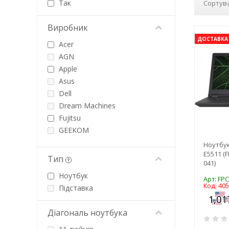
Так
Сортува
Виробник
ДОСТАВКА 
Acer
AGN
Apple
Asus
Dell
Dream Machines
Fujitsu
GEEKOM
Gigabyte
Ноутбук
E5511 (
HP
Тип
041)
Lenovo
Ноутбук
Microsoft
Арт: FP
Код: 40
Підставка
MSI
ONERUGGED
Діагональ ноутбука
Pixus
Thunderobot