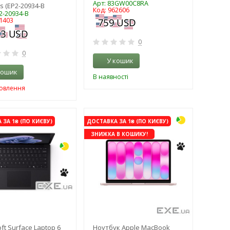
Арт: 83GW00C8RA
s (EP2-20934-B
Код: 962606
2-20934-B
1403
0
0
У кошик
кошик
В наявності
мовлення
-3%
ЗА 1₴ (ПО КИЄВУ)
ДОСТАВКА ЗА 1₴ (ПО КИЄВУ)
ЗНИЖКА В КОШИКУ!
ft Surface Laptop 6
Ноутбук Apple MacBook