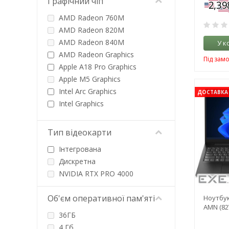
Графічний чіп
WVA
AMD Radeon 760M
AMD Radeon 820M
AMD Radeon 840M
У к
AMD Radeon Graphics
Під зам
Apple A18 Pro Graphics
Apple M5 Graphics
Intel Arc Graphics
ДОСТАВКА 
Intel Graphics
Intel HD Graphics
Intel Iris Xe Graphics
Тип відеокарти
Intel UHD Graphics
Інтегрована
Intel UHD Graphics 600
Дискретна
NVIDIA GeForce RTX 2050
NVIDIA RTX PRO 4000
NVIDIA GeForce RTX 3050
NVIDIA GeForce RTX 4050
Об'єм оперативної пам'яті
Ноутбук
NVIDIA GeForce RTX 4060
AMN (82
NVIDIA GeForce RTX 5050
36ГБ
NVIDIA GeForce RTX 5060
4 Гб