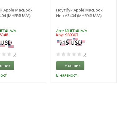
к Apple MacBook
Ноутбук Apple MacBook
404 (MHFF4UA/A)
Neo A3404 (MHFD4UA/A)
HFF4UA/A
Арт: MHFD4UA/A
6348
Код: 989307
0
0
кошик
У кошик
ості
В наявності