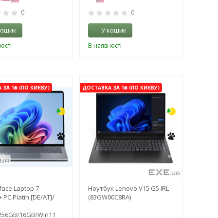
0
0
кошик
У кошик
ості
В наявності
-3%
-3%
ЗА 1₴ (ПО КИЄВУ)
ДОСТАВКА ЗА 1₴ (ПО КИЄВУ)
face Laptop 7
Ноутбук Lenovo V15 G5 IRL
+ PC Platin [DE/AT]/
(83GW00C8RA)
/256GB/16GB/Win11