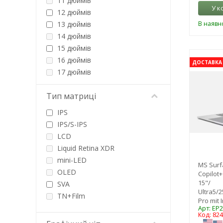
11 дюймів
У к
Vinga
12 дюймів
В наявно
13 дюймів
14 дюймів
15 дюймів
16 дюймів
ДОСТАВКА 
17 дюймів
Тип матриці
IPS
IPS/S-IPS
LCD
Liquid Retina XDR
mini-LED
MS Surf
OLED
Copilot+
15"/
SVA
Ultra5/
TN+Film
Pro mit 
UWVA
Арт: EP
Код: 82
VA