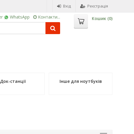
Вхід
Реєстрація
er
WhatsApp
Контакти...
Кошик (
0
)
Док-станції
Інше для ноутбуків