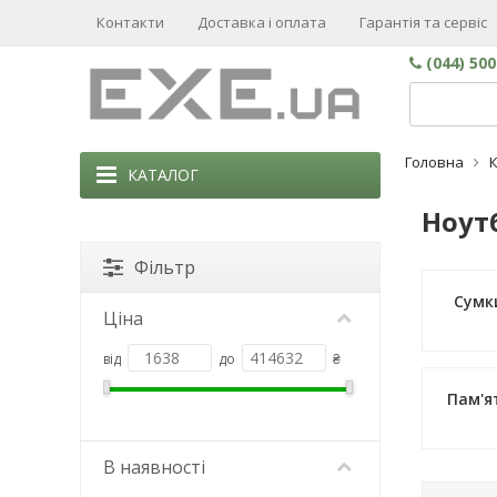
Контакти
Доставка і оплата
Гарантія та сервіс
(044) 50
Головна
КАТАЛОГ
Ноутб
Фільтр
Сумк
Ціна
від
до
₴
Пам'я
В наявності