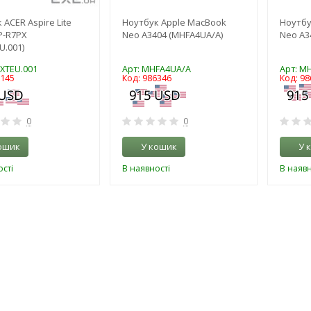
 ACER Aspire Lite
Ноутбук Apple MacBook
Ноутбу
P-R7PX
Neo A3404 (MHFA4UA/A)
Neo A3
U.001)
JXTEU.001
Арт: MHFA4UA/A
Арт: M
5145
Код: 986346
Код: 98
0
0
ошик
У кошик
У 
сті
В наявності
В наявн