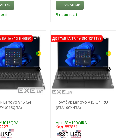
кошик
У кошик
ості
В наявності
-3%
-3%
ЗА 1₴ (ПО КИЄВУ)
ДОСТАВКА ЗА 1₴ (ПО КИЄВУ)
к Lenovo V15 G4
Ноутбук Lenovo V15 G4 IRU
2YU016QRA)
(83A100X4RA)
2YU016QRA
Арт: 83A100X4RA
2227
Код: 882861