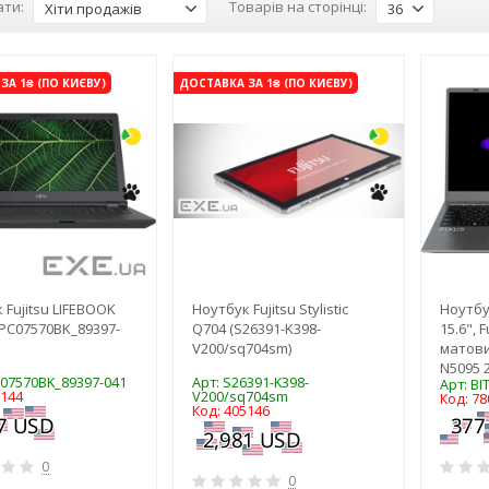
ти:
Товарів на сторінці:
Хіти продажів
36
-3%
-3%
ЗА 1₴ (ПО КИЄВУ)
ДОСТАВКА ЗА 1₴ (ПО КИЄВУ)
 Fujitsu LIFEBOOK
Ноутбук Fujitsu Stylistic
Ноутбук
FPC07570BK_89397-
Q704 (S26391-K398-
15.6", 
V200/sq704sm)
матовий
N5095 
C07570BK_89397-041
Арт: S26391-K398-
Арт: B
5144
V200/sq704sm
Код: 78
Код: 405146
0
0