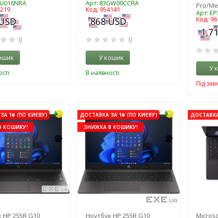
YU016NRA
Арт: 83GW00CCRA
Pro/Me
0219
Код: 954141
Арт: EP
Код: 96
0
0
ошик
У кошик
У 
сті
В наявності
Під за
ЗА 1₴ (ПО КИЄВУ)
ДОСТАВКА ЗА 1₴ (ПО КИЄВУ)
ДОСТАВКА 
В КОШИКУ!
ЗНИЖКА В КОШИКУ!
 HP 255R G10
Ноутбук HP 255R G10
Microso