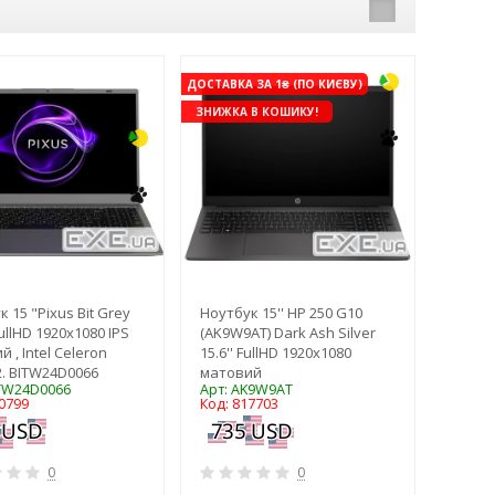
-3%
ДОСТАВКА ЗА 1₴ (ПО КИЄВУ)
ЗНИЖКА В КОШИКУ!
 15 "Pixus Bit Grey
Ноутбук 15'' HP 250 G10
FullHD 1920x1080 IPS
(AK9W9AT) Dark Ash Silver
 , Intel Celeron
15.6'' FullHD 1920x1080
2. BITW24D0066
матовий
ITW24D0066
Арт: AK9W9AT
0799
Код: 817703
0
0