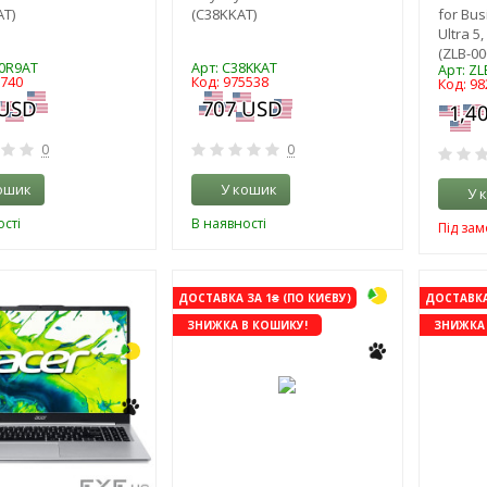
T)
(C38KKAT)
for Bus
Ultra 5
(ZLB-00
0R9AT
Арт: C38KKAT
Арт: ZL
6740
Код: 975538
Код: 98
0
0
ошик
У кошик
У 
сті
В наявності
Під за
-3%
ДОСТАВКА ЗА 1₴ (ПО КИЄВУ)
ДОСТАВКА 
ЗНИЖКА В КОШИКУ!
ЗНИЖКА 