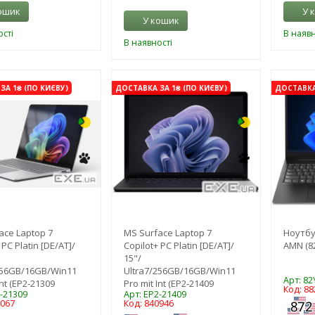
ошик
У 
У кошик
сті
В наявн
В наявності
-3%
-3%
ЗА 1₴ (ПО КИЄВУ)
ДОСТАВКА ЗА 1₴ (ПО КИЄВУ)
ДОСТАВКА 
ace Laptop 7
MS Surface Laptop 7
Ноутбу
 PC Platin [DE/AT]/
Copilot+ PC Platin [DE/AT]/
AMN (8
15"/
256GB/16GB/Win11
Ultra7/256GB/16GB/Win11
Арт: 8
Int (EP2-21309
Pro mit Int (EP2-21409
Код: 88
2-21309
Арт: EP2-21409
4067
Код: 840946