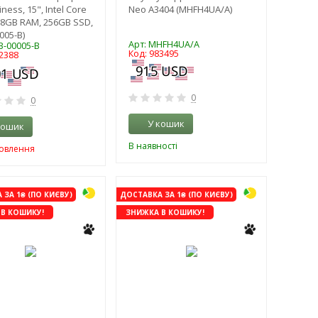
iness, 15", Intel Core
Neo A3404 (MHFH4UA/A)
, 8GB RAM, 256GB SSD,
005-B)
Арт: MHFH4UA/A
B-00005-B
Код: 983495
2388
0
0
У кошик
кошик
В наявності
мовлення
ЗА 1₴ (ПО КИЄВУ)
ДОСТАВКА ЗА 1₴ (ПО КИЄВУ)
В КОШИКУ!
ЗНИЖКА В КОШИКУ!