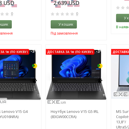
0
0
У 
ошик
У кошик
В наявн
овлення
Під замовлення
-3%
-3%
ЗА 1₴ (ПО КИЄВУ)
ДОСТАВКА ЗА 1₴ (ПО КИЄВУ)
ДОСТАВКА 
 Lenovo V15 G4
Ноутбук Lenovo V15 G5 IRL
MS Sur
YU016NRA)
(83GW00CCRA)
Copilot
13,8"/
Ultra5