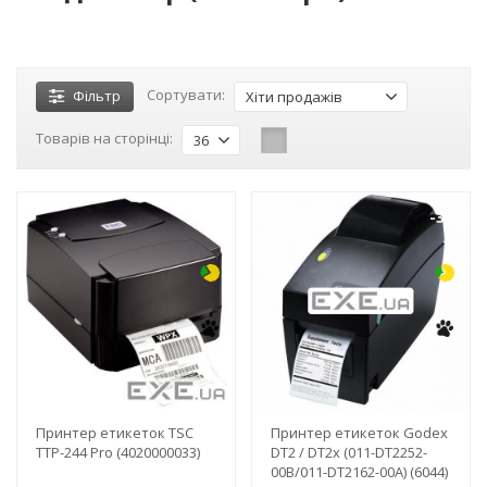
Сортувати:
Фільтр
Хіти продажів
Товарів на сторінці:
36
-3%
-3%
Принтер етикеток TSC
Принтер етикеток Godex
TTP-244 Pro (4020000033)
DT2 / DT2x (011-DT2252-
00B/011-DT2162-00A) (6044)