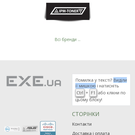
Всі бренди ...
Помилка у тексті?
Виділи
її мишкою
і натисніть
Ctrl
+
F1
або клікни по
цьому блоку!
СТОРІНКИ
Рейтинг EXE.ua:
4.6
Контакти
974
Доставка і оплата