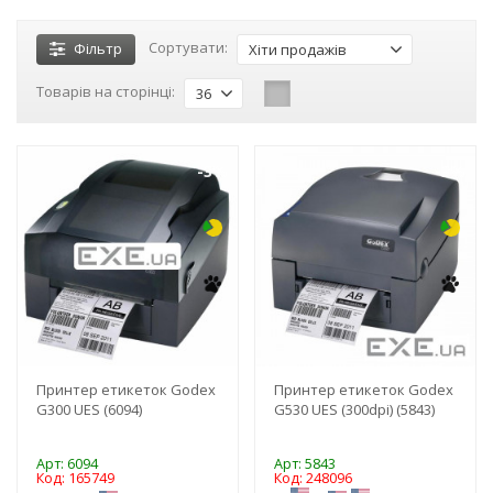
Сортувати:
Фільтр
Хіти продажів
Товарів на сторінці:
36
-3%
-3%
Принтер етикеток Godex
Принтер етикеток Godex
G300 UES (6094)
G530 UES (300dpi) (5843)
Арт: 6094
Арт: 5843
Код: 165749
Код: 248096