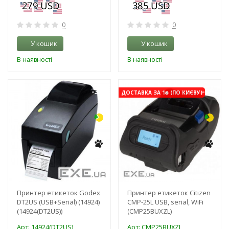
0
0
У кошик
У кошик
В наявності
В наявності
-3%
-3%
ДОСТАВКА ЗА 1₴ (ПО КИЄВУ)
Принтер етикеток Godex
Принтер етикеток Citizen
DT2US (USB+Serial) (14924)
CMP-25L USB, serial, WiFi
(14924(DT2US))
(CMP25BUXZL)
Арт: 14924(DT2US)
Арт: CMP25BUXZL