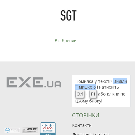
Всі бренди ...
Помилка у тексті?
Виділи
її мишкою
і натисніть
Ctrl
+
F1
або клікни по
цьому блоку!
СТОРІНКИ
Контакти
Доставка і оплата