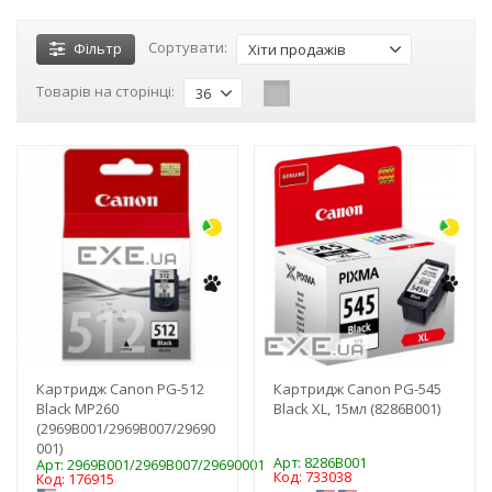
Сортувати:
Фільтр
Хіти продажів
Товарів на сторінці:
36
-3%
-3%
Картридж Canon PG-512
Картридж Canon PG-545
Black MP260
Black XL, 15мл (8286B001)
(2969B001/2969B007/29690
001)
Арт: 8286B001
Арт: 2969B001/2969B007/29690001
Код: 733038
Код: 176915