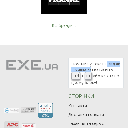
Всі бренди ...
Помилка у тексті?
Виділи
її мишкою
і натисніть
Ctrl
+
F1
або клікни по
цьому блоку!
СТОРІНКИ
Рейтинг EXE.ua:
4.6
974
Контакти
90
Доставка і оплата
19
Гарантія та сервіс
21