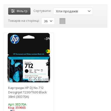
Сортувати:
Фільтр
Хіти продажів
Товарів на сторінці:
36
-3%
Картридж HP DJ No.712
DesignJet Т230/Т630 Black
38ml (3ED70A)
Арт: 3ED70A
Код: 359665