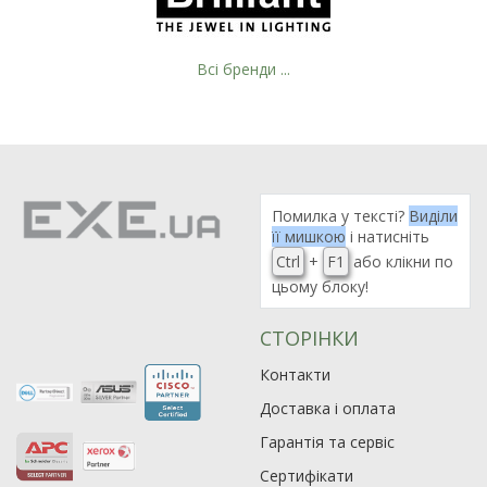
Всі бренди ...
Рейтинг EXE.ua:
4.6
974
Помилка у тексті?
Виділи
90
її мишкою
і натисніть
19
Ctrl
+
F1
або клікни по
21
цьому блоку!
63
СТОРІНКИ
Контакти
Доставка і оплата
Гарантія та сервіс
Сертифікати