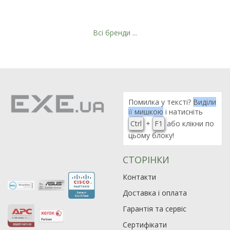
Всі бренди ...
Рейтинг EXE.ua:
4.6
974
Помилка у тексті?
Виділи
90
її мишкою
і натисніть
19
Ctrl
+
F1
або клікни по
21
цьому блоку!
63
СТОРІНКИ
Контакти
Доставка і оплата
Гарантія та сервіс
Сертифікати