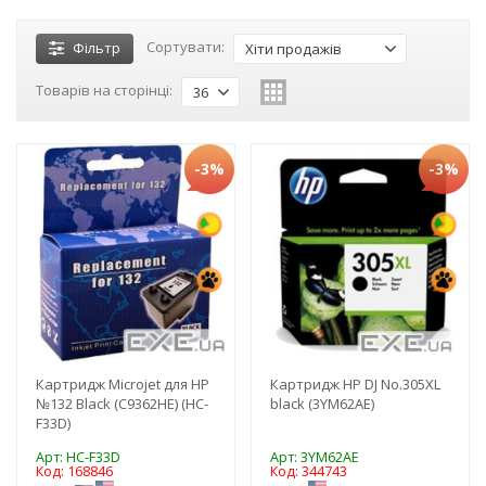
Сортувати:
Фільтр
Хіти продажів
Товарів на сторінці:
36
-3%
-3%
Картридж Microjet для HP
Картридж HP DJ No.305XL
№132 Black (C9362HE) (HC-
black (3YM62AE)
F33D)
Арт: HC-F33D
Арт: 3YM62AE
Код: 168846
Код: 344743