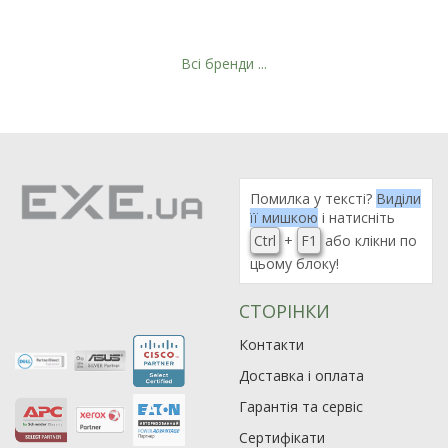
Всі бренди ...
Рейтинг EXE.ua:
4.6
974
Помилка у тексті?
Виділи
90
її мишкою
і натисніть
19
Ctrl
+
F1
або клікни по
21
цьому блоку!
63
СТОРІНКИ
Контакти
Доставка і оплата
Гарантія та сервіс
Сертифікати