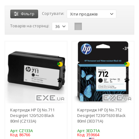
Сортувати:
Фільтр
Хіти продажів
Товарів на сторінці:
36
-3%
-3%
Картридж HP DJ No.711
Картридж HP DJ No.712
DesignJet 120/520 Black
DesignJet Т230/Т630 Black
80ml (CZ133A)
80ml (3ED71A)
Арт: CZ133A
Арт: 3ED71A
Код: 86766
Код: 359664