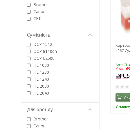
Brother
Canon
CET
CHI
CHINA
Сумісність
Colorway
DCP 1512
Картрид
Dayton
426C Cya
DCP 8110dn
Epson
DCP L2500
Foshan
HL 1030
Арт: CLI
FREE Label
Код: 16
HL 1230
Fuji
HL 1240
G&G
HL 2030
HANP
HL 2040
HP
У к
HL 5440d
Integral
В наявно
HL 5450dn
Для бренду
IPM
HL 6180dw
Jet Tec
Brother
HL L2360
Katun
Canon
HL-5240
Konica Minolta