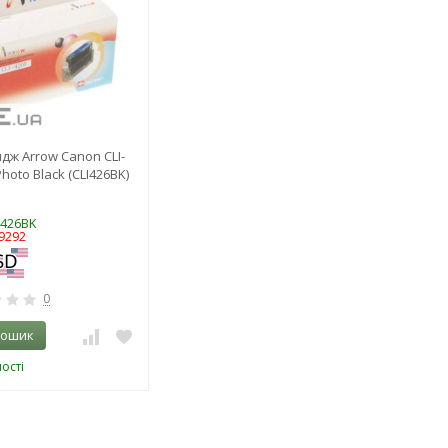
дж Arrow Canon CLI-
hoto Black (CLI426BK)
I426BK
9292
0
кошик
ості