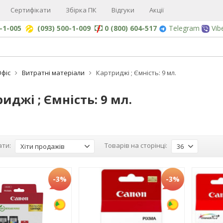
Сертифікати
Збірка ПК
Відгуки
Акції
0-1-005
(093) 500-1-009
0 (800) 604-517
Telegram
Vib
Офіс
Витратні матеріали
Картриджі ; Ємність: 9 мл.
иджі ; Ємність: 9 мл.
ти:
Товарів на сторінці:
Хіти продажів
36
-3%
-3%