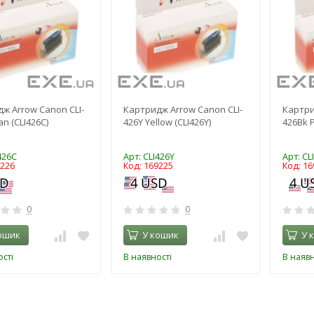
ж Arrow Canon CLI-
Картридж Arrow Canon CLI-
Картри
n (CLI426C)
426Y Yellow (CLI426Y)
426Bk P
426C
Арт: CLI426Y
Арт: CL
9226
Код: 169225
Код: 16
0
0
ошик
У кошик
У 
сті
В наявності
В наявн