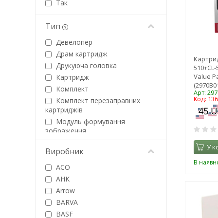
Так
Тип
Девелопер
Драм картридж
Картри
Друкуюча головка
510+CL-
Value P
Картридж
(2970B0
Комплект
Арт: 29
Код: 13
Комплект перезаправних
картриджів
Модуль формування
зображення
Папір
У к
Виробник
Презентер
В наявно
Ремкомплект
ACO
Стрічка до принтерів
AHK
Тонер
Arrow
Тонер-картридж
BARVA
BASF