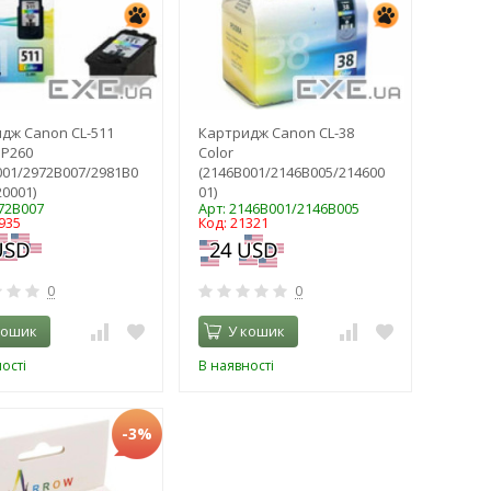
дж Canon CL-511
Картридж Canon CL-38
MP260
Color
001/2972B007/2981B0
(2146B001/2146B005/214600
20001)
01)
972B007
Арт: 2146B001/2146B005
935
Код: 21321
0
0
кошик
У кошик
ості
В наявності
-3%