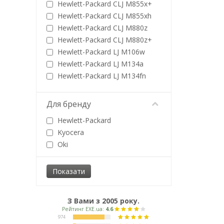
Star
200 стр
Hewlett-Packard CLJ M855x+
Xerox
2000 стр
Hewlett-Packard CLJ M855xh
205 стр
Hewlett-Packard CLJ M880z
21 000 стр
Hewlett-Packard CLJ M880z+
210 стр
Hewlett-Packard LJ M106w
2100 стр
Hewlett-Packard LJ M134a
220 стр
Hewlett-Packard LJ M134fn
2200 стр
Hewlett-Packard LJ Pro M203
2300 стр
Hewlett-Packard LJ Pro M227
Для бренду
235 стр
Hewlett-Packard
24 000 стр
Kyocera
2400 стр
Oki
244 стр
25 000 стр
250 стр
2500 стр
2600
З Вами з 2005 року.
2600 стр
2700 стр