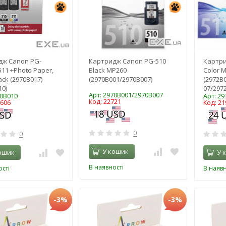
дж Canon PG-
Картридж Canon PG-510
Картри
511 +Photo Paper,
Black MP260
Color 
ack (2970B017)
(2970B001/2970B007)
(2972B
10)
07/297
Арт: 2970B001/2970B007
70B010
Арт: 2
Код: 22721
6606
Код: 21
0
0
У кошик
ошик
У 
В наявності
сті
В наявн
-3%
-3%