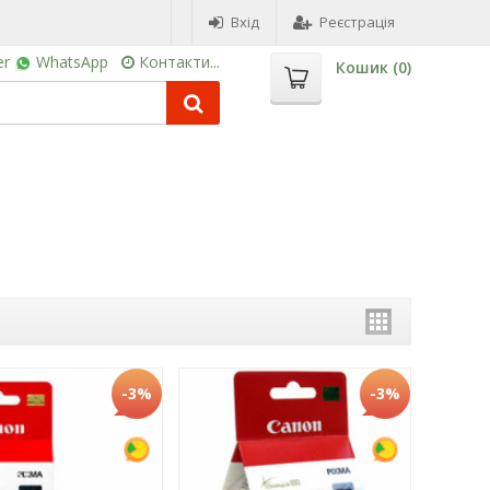
Вхід
Реєстрація
er
WhatsApp
Контакти...
Кошик (
0
)
-3%
-3%