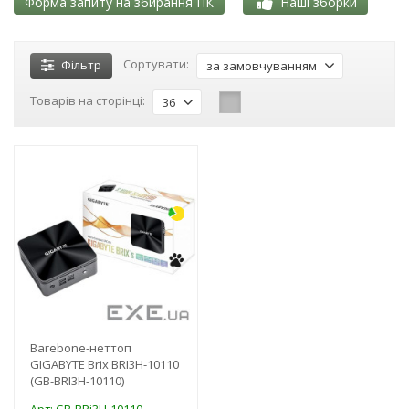
Форма запиту на збирання ПК
Наші зборки
Сортувати:
Фільтр
за замовчуванням
Товарів на сторінці:
36
-3%
Barebone-неттоп
GIGABYTE Brix BRI3H-10110
(GB-BRI3H-10110)