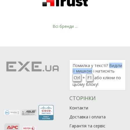
Всі бренди ...
Рейтинг EXE.ua:
4.6
974
Помилка у тексті?
Виділи
її мишкою
і натисніть
90
Ctrl
+
F1
або клікни по
19
цьому блоку!
21
63
СТОРІНКИ
Контакти
Доставка і оплата
Гарантія та сервіс