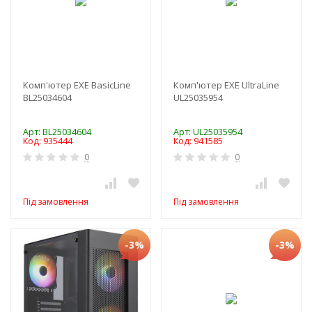
Комп'ютер EXE BasicLine
Комп'ютер EXE UltraLine
BL25034604
UL25035954
Арт: BL25034604
Арт: UL25035954
Код: 935444
Код: 941585
0
0
Під замовлення
Під замовлення
-3%
-3%