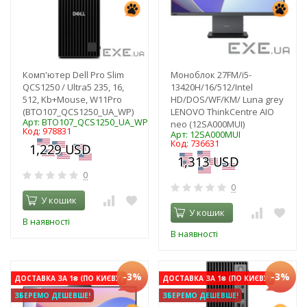
Комп'ютер Dell Pro Slim
Моноблок 27FM/i5-
QCS1250 / Ultra5 235, 16,
13420H/16/512/Intel
512, Kb+Mouse, W11Pro
HD/DOS/WF/KM/ Luna grey
(BTO107_QCS1250_UA_WP)
LENOVO ThinkCentre AIO
Арт: BTO107_QCS1250_UA_WP
neo (12SA000MUI)
Код: 978831
Арт: 12SA000MUI
Код: 736631
0
0
У кошик
У кошик
В наявності
В наявності
-3%
-3%
ДОСТАВКА ЗА 1₴ (ПО КИЄВУ)
ДОСТАВКА ЗА 1₴ (ПО КИЄВУ)
ЗБЕРЕМО ДЕШЕВШЕ!
ЗБЕРЕМО ДЕШЕВШЕ!