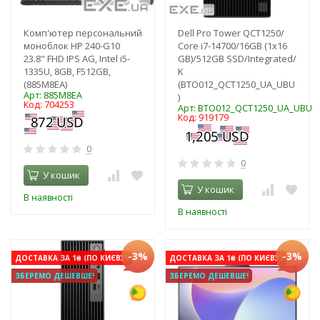
Комп'ютер персональний
Dell Pro Tower QCT1250/
моноблок HP 240-G10
Core i7-14700/16GB (1x16
23.8" FHD IPS AG, Intel i5-
GB)/512GB SSD/Integrated/
1335U, 8GB, F512GB,
K
(885M8EA)
(BTO012_QCT1250_UA_UBU
Арт: 885M8EA
)
Код: 704253
Арт: BTO012_QCT1250_UA_UBU
Код: 919179
0
0
У кошик
У кошик
В наявності
В наявності
-3%
-3%
ДОСТАВКА ЗА 1₴ (ПО КИЄВУ)
ДОСТАВКА ЗА 1₴ (ПО КИЄВУ)
ЗБЕРЕМО ДЕШЕВШЕ!
ЗБЕРЕМО ДЕШЕВШЕ!