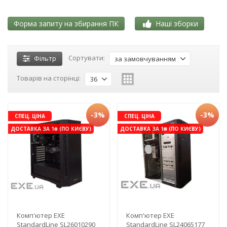
Форма запиту на збирання ПК
Наші зборки
Сортувати:
Фільтр
за замовчуванням
Товарів на сторінці:
36
-3%
-3%
СПЕЦ. ЦІНА
СПЕЦ. ЦІНА
ДОСТАВКА ЗА 1₴ (ПО КИЄВУ)
ДОСТАВКА ЗА 1₴ (ПО КИЄВУ)
Комп'ютер EXE
Комп'ютер EXE
StandardLine SL26010290
StandardLine SL24065177