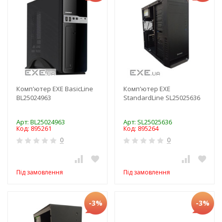
Комп'ютер EXE BasicLine
Комп'ютер EXE
BL25024963
StandardLine SL25025636
Арт: BL25024963
Арт: SL25025636
Код: 895261
Код: 895264
0
0
Під замовлення
Під замовлення
-3%
-3%