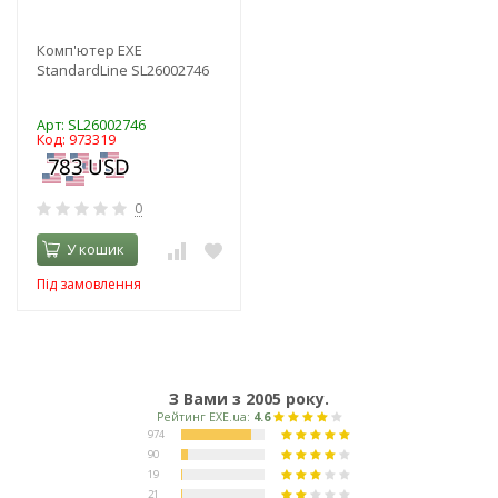
Комп'ютер EXE
StandardLine SL26002746
Арт: SL26002746
Код: 973319
0
У кошик
Під замовлення
З Вами з 2005 року.