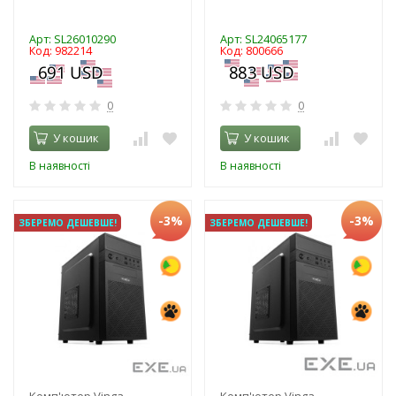
Арт: SL26010290
Арт: SL24065177
Код: 982214
Код: 800666
0
0
У кошик
У кошик
В наявності
В наявності
-3%
-3%
ЗБЕРЕМО ДЕШЕВШЕ!
ЗБЕРЕМО ДЕШЕВШЕ!
Комп'ютер Vinga
Комп'ютер Vinga