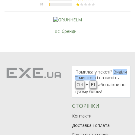
Всі бренди ...
Помилка у тексті?
Виділи
її мишкою
і натисніть
Ctrl
+
F1
або клікни по
цьому блоку!
СТОРІНКИ
Контакти
Доставка і оплата
Гарантія та сервіс