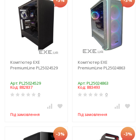
-3%
-3%
Комп'ютер EXE
Комп'ютер EXE
PremiumLine PL25024529
PremiumLine PL25024863
Арт: PL25024529
Арт: PL25024863
Код: 882837
Код: 883493
0
0
Під замовлення
Під замовлення
-3%
-3%