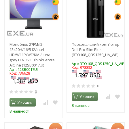
Моноблок 27FM/i5-
Персональний комп'ютер
13420H/16/512/Intel
Dell Pro Slim Plus
HD/W11P/WF/KM /Luna
(BTO108_QBS1250_UA_WP)
grey LENOVO ThinkCentre
Арт: BTO108_QBS1250_UA_WP
AIO ne (12SB0017UI)
Код: 978832
Арт: 12SB0017UI
Код: 736628
0
0
У кошик
У кошик
В наявності
В наявності