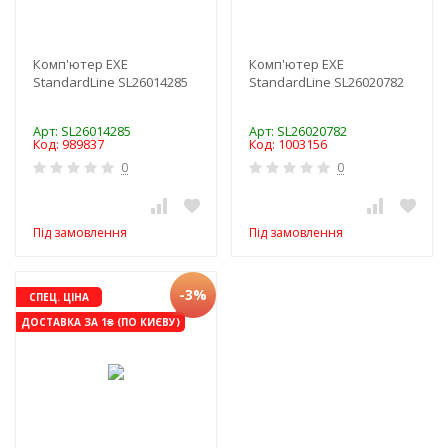
Комп'ютер EXE
Комп'ютер EXE
StandardLine SL26014285
StandardLine SL26020782
Арт: SL26014285
Арт: SL26020782
Код: 989837
Код: 1003156
0
0
Під замовлення
Під замовлення
-3%
СПЕЦ. ЦІНА
ДОСТАВКА ЗА 1₴ (ПО КИЄВУ)