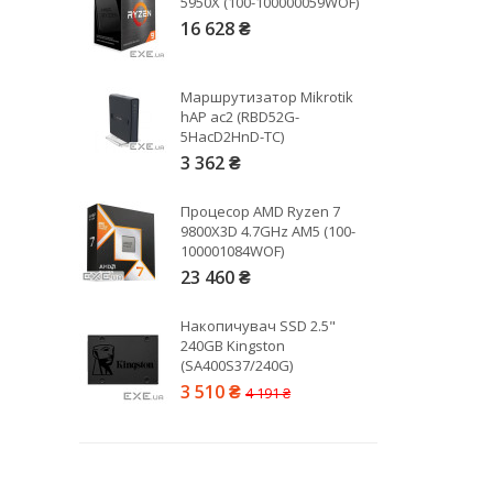
5950X (100-100000059WOF)
16 628 ₴
Рейтинг EXE.ua:
4.6
974
Маршрутизатор Mikrotik
90
hAP ac2 (RBD52G-
19
5HacD2HnD-TC)
21
3 362 ₴
63
Процесор AMD Ryzen 7
9800X3D 4.7GHz AM5 (100-
100001084WOF)
23 460 ₴
Накопичувач SSD 2.5"
240GB Kingston
(SA400S37/240G)
3 510 ₴
4 191 ₴