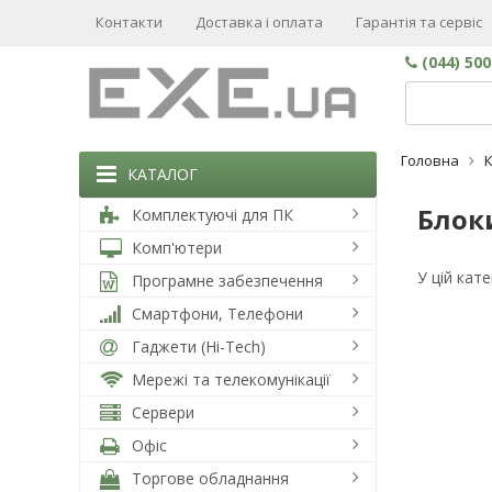
Контакти
Доставка і оплата
Гарантія та сервіс
(044) 50
Головна
КАТАЛОГ
Блок
Комплектуючі для ПК
Комп'ютери
У цій кат
Програмне забезпечення
Смартфони, Телефони
Гаджети (Hi-Tech)
Мережі та телекомунікації
Сервери
Офіс
Торгове обладнання