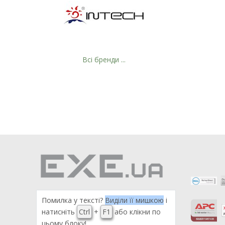
Всі бренди ...
Помилка у тексті?
Виділи її мишкою
і
натисніть
Ctrl
+
F1
або клікни по
цьому блоку!