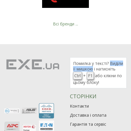
Всі бренди ...
Рейтинг EXE.ua:
4.6
974
Помилка у тексті?
Виділи
90
її мишкою
і натисніть
19
Ctrl
+
F1
або клікни по
цьому блоку!
21
63
СТОРІНКИ
Контакти
Доставка і оплата
Гарантія та сервіс