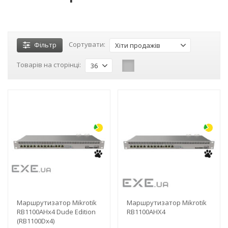
Сортувати:
Фільтр
Хіти продажів
Товарів на сторінці:
36
-3%
-3%
Маршрутизатор Mikrotik
Маршрутизатор Mikrotik
RB1100AHx4 Dude Edition
RB1100AHX4
(RB1100Dx4)