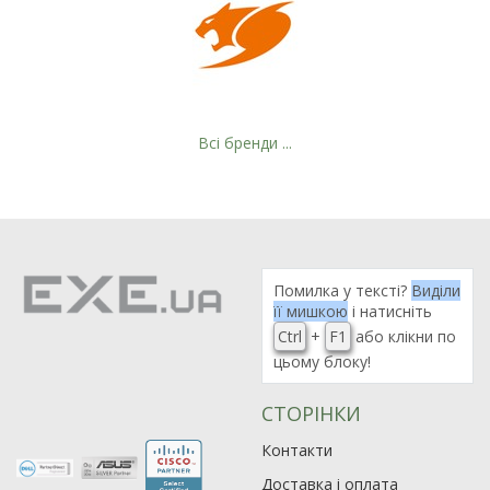
Всі бренди ...
Помилка у тексті?
Виділи
її мишкою
і натисніть
Ctrl
+
F1
або клікни по
цьому блоку!
СТОРІНКИ
Рейтинг EXE.ua:
4.6
Контакти
974
Доставка і оплата